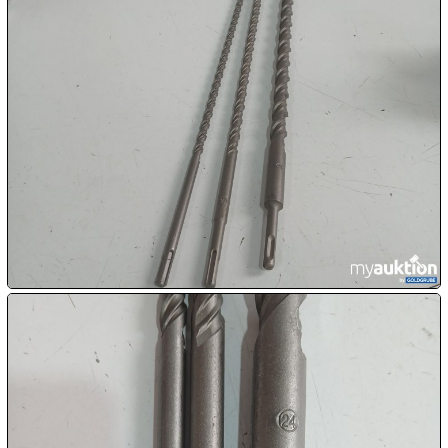

07.08:

07.08:

07.08:
08.08:
1€
Megaabverkauf
08.08:
08.08: