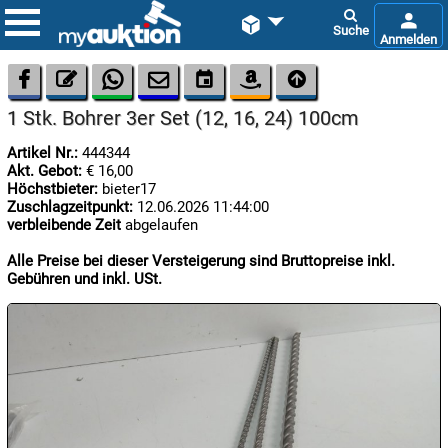









1 Stk. Bohrer 3er Set (12, 16, 24) 100cm
Artikel Nr.:
444344
Akt. Gebot:
€ 16,00
Höchstbieter:
bieter17
Zuschlagzeitpunkt:
12.06.2026 11:44:00
verbleibende Zeit
abgelaufen

06.08:
Alle Preise bei dieser Versteigerung sind Bruttopreise inkl.
Gebühren und inkl. USt.

06.08:

06.08: