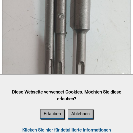
09.08:
09.08:
09.08:
10.08:
Lieferung:
Abholung, Versand durch
post.at

Diese Webseite verwendet Cookies. Möchten Sie diese
(⛟ Versandkostenübersicht)
erlauben?
Zahlung:
Vorabüberweisung, Barzahlung, Bankomat, Kreditkarte
10.08:
(vor Ort)
Erlauben
Ablehnen
10.08:
Klicken Sie hier für detaillierte Informationen