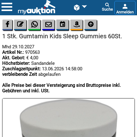









1 Stk. Gumtamin Kids Sleep Gummies 60St.
Mhd 29.10.2027
Artikel Nr.:
970563
Akt. Gebot:
€ 4,00
Höchstbieter:
Sandandele
Zuschlagzeitpunkt:
13.06.2026 14:58:00
verbleibende Zeit
abgelaufen

09.08:
Chips
Alle Preise bei dieser Versteigerung sind Bruttopreise inkl.
Blitzaktion
Gebühren und inkl. USt.

09.08:

09.08: