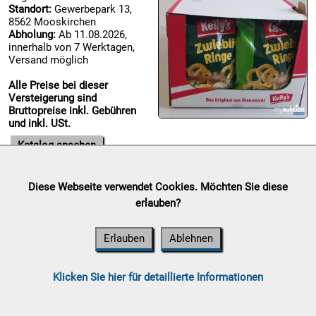
Standort:
Gewerbepark 13,
8562 Mooskirchen

Abholung:
Ab 11.08.2026,
09.08:
innerhalb von 7 Werktagen,
Versand möglich
Alle Preise bei dieser
Versteigerung sind

Bruttopreise inkl. Gebühren
10.08:
und inkl. USt.
Katalog ansehen

Diese Webseite verwendet Cookies. Möchten Sie diese
10.08:
Sammelauktion
erlauben?
Auktionsende:
Sonntag, 09. August 2026
Standort:
Gewerbepark 13, 8562 Mooskirchen
Erlauben
Ablehnen

Abholung:
Ab 11.08.2026, innerhalb von 7 Werktagen, Versand
10.08:
möglich
Klicken Sie hier für detaillierte Informationen
Alle Preise bei dieser Versteigerung sind Bruttopreise inkl.
Gebühren und inkl. USt.
