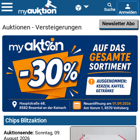


Newsletter Abo
Auktionen - Versteigerungen

09.08:
Chips
Blitzaktion

09.08:
Chips Blitzaktion

09.08:
Auktionsende:
Sonntag, 09.
August 2026