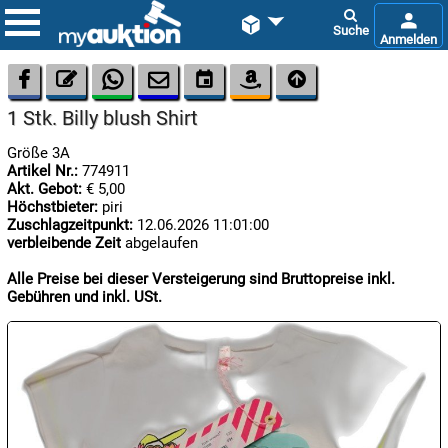









1 Stk. Billy blush Shirt
Größe 3A
Artikel Nr.:
774911
Akt. Gebot:
€ 5,00
Höchstbieter:
piri
Zuschlagzeitpunkt:
12.06.2026 11:01:00
verbleibende Zeit
abgelaufen

07.08:
Alle Preise bei dieser Versteigerung sind Bruttopreise inkl.
Gebühren und inkl. USt.

07.08:

07.08: