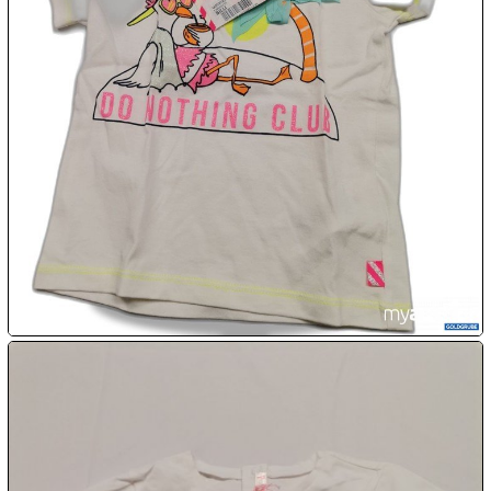

08.08:
1€
Megaabverkauf

08.08:

08.08:
09.08:
09.08:
09.08: