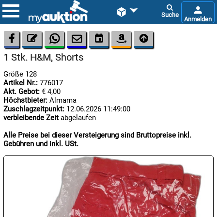









1 Stk. H&M, Shorts
Größe 128
Artikel Nr.:
776017
Akt. Gebot:
€ 4,00
Höchstbieter:
Almama
Zuschlagzeitpunkt:
12.06.2026 11:49:00
verbleibende Zeit
abgelaufen

07.08:
Alle Preise bei dieser Versteigerung sind Bruttopreise inkl.
Gebühren und inkl. USt.

07.08:

07.08: