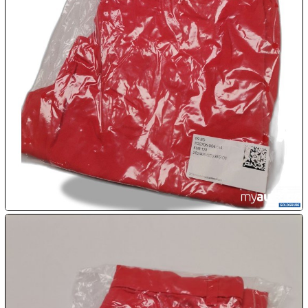

08.08:
1€
Megaabverkauf

08.08:

08.08:
09.08:
09.08:
09.08: