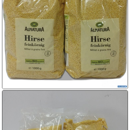

07.08:

07.08:

07.08:
08.08:
1€
Megaabverkauf
08.08:
08.08: