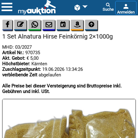









1 Set Alnatura Hirse Feinkörnig 2×1000g
MHD: 03/2027
Artikel Nr.:
970735
Akt. Gebot:
€ 5,00
Höchstbieter:
Kärnten
Zuschlagzeitpunkt:
19.06.2026 13:34:26
verbleibende Zeit
abgelaufen

06.08:
Alle Preise bei dieser Versteigerung sind Bruttopreise inkl.
Gebühren und inkl. USt.

06.08:

06.08: