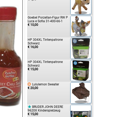
Goebel Porzellan-Figur RW P
Luca e Sofia 31-400-66-1
€ 10,00
HP 304XL Tintenpatrone
Schwarz
€ 16,00
HP 304XL Tintenpatrone
Schwarz
€ 15,00

Lululemon Sweater
€ 20,00

BRUDER JOHN DEERE
9620X Kinderspielzeug
€ 15,00