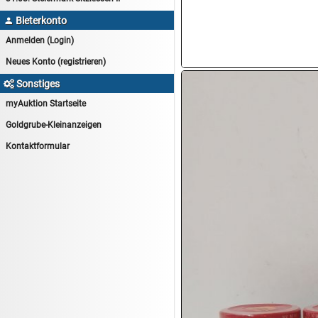
15.08:
Lebensmittel/Wein
Bieterkonto

15.08:
Drogerie/Kosmetik
Anmelden (Login)
15.08:
Haushaltsartikel 8
Neues Konto (registrieren)
16.08:
Haushalt/Freizeit III
Sonstiges

16.08:
Atelier Imperial Schmuck
myAuktion Startseite
16.08:
Haushaltsartikel
Goldgrube-Kleinanzeigen
16.08:
Haushaltsartikel II
Kontaktformular
17.08:
New One Schmuck
17.08:
1€ Totalabverkauf
17.08:
Moon Nagellack
17.08:
Abverkaufsauktion
17.08:
Batterien Auktion
17.08:
Brillen/Sonnenbrillen
18.08:
Victoria Schmuck
18.08:
Juan Carlos Callejas Garzon