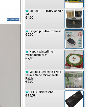

RITUALS..... Luxury Candle
set
€ 4,00

Fingertip Pulse Oximeter
€ 5,00

Happy Wintertime
Weihnachtsteller
€ 7,00

Moringa Berberine x Nad
10 in 1 Nano Microneedle
Patch
€ 3,00

GUESS Geldtasche
€ 15,00