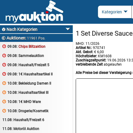
Nach Kategorien

1 Set Diverse Sauc
Auktionen:

11961 Pos.
MHD: 11/2026

09.08:
Chips Blitzaktion
Artikel Nr.:
970741
Akt. Gebot:
€ 6,00

09.08:
Sammelauktion
Höchstbieter:
KM1608
Zuschlagzeitpunkt:
19.06.2026 13:
verbleibende Zeit
abgelaufen

09.08:
Haushalt/Freizeit 5
Alle Preise bei dieser Versteigerung 

09.08:
1€ Haushaltsartikel II

10.08:
Bekleidung Damen II

10.08:
Haushaltsartikel III

10.08:
1€ MHD Ware

10.08:
Drogerie/Kosmetik
11.08:
Haushalt/Freizeit 6
11.08:
Motoröl Auktion