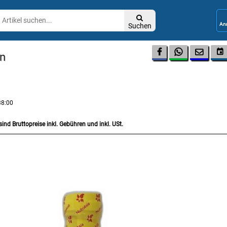

Suchen




en
38:00
sind Bruttopreise inkl. Gebühren und inkl. USt.