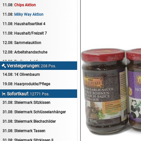
11.08:
Chips Aktion
11.08:
Milky Way Aktion
11.08:
Haushaltsartikel 4
11.08:
Haushalt/Freizeit 7
12.08:
Sammelauktion
12.08:
Arbeitshandschuhe
12.08:
Pralinen Auktion
Versteigerungen:

208 Pos.
12.08:
Haushalt/Freizeit
14.08:
1€ Olivenbaum
12.08:
Haushaltsartikel 5
19.08:
Haarprodukte/Pflege
13.08:
1€ Totalabverkauf
Sofortkauf:

12771 Pos.
13.08:
Haushalt/Freizeit II
31.08:
Steiermark Sitzkissen
13.08:
Haushaltsartikel 6
31.08:
Steiermark Schlüsselanhänger
14.08:
Tiernahrung/Zubehör
31.08:
Steiermark Blechschilder
14.08:
1€ Totalabverkauf
31.08:
Steiermark Tassen
14.08:
Haushaltsartikel 7
31.08:
Steiermark Sitzkissen II