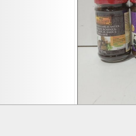
Leinwand Bilder
18.08:
Nordgreen Uhren
18.08:
Alavya Home Kinderzubehör
18.08:
Brillen Auktion
18.08:
Oval Vodka
18.08:
Etnia Eyewear Brillen
18.08:
Equest Pferdezubehör
18.08:
Haushalt/Freizeit 4
18.08:
Bilder Auktion
19.08:
Gisela Unterwäsche
19.08:
Reifen Abverkauf
19.08:
Rapid Wien Trikots
19.08:
Makita Auktion
19.08:
Abverkaufsauktion
Lieferung:
Abholung, Versand durc
Zahlung:
Vorabüberweisung, Barzahl
19.08:
Haushaltsartikel III