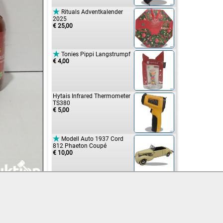

Rituals Adventkalender
2025
€ 25,00

Tonies Pippi Langstrumpf
€ 4,00
Hytais Infrared Thermometer
TS380
€ 5,00

Modell Auto 1937 Cord
812 Phaeton Coupé
€ 10,00

WMF Spätzle Profi
€ 5,00