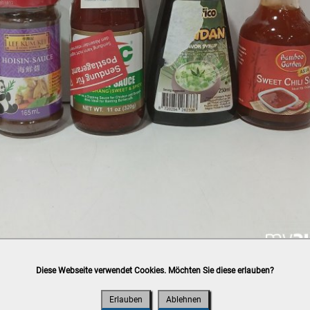
Diese Webseite verwendet Cookies. Möchten Sie diese erlauben?
h
post.at
(⛟ Versandkostenübersicht)

ung, Bankomat, Kreditkarte (vor Ort)
Erlauben
Ablehnen