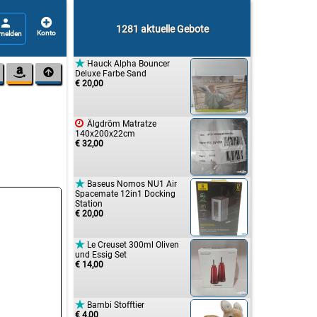


1281 aktuelle Gebote

Hauck Alpha Bouncer


Deluxe Farbe Sand
€ 20,00

Älgdröm Matratze
140x200x22cm
€ 32,00

Baseus Nomos NU1 Air
Spacemate 12in1 Docking
Station
€ 20,00

Le Creuset 300ml Oliven
und Essig Set
€ 14,00

Bambi Stofftier
€ 4,00