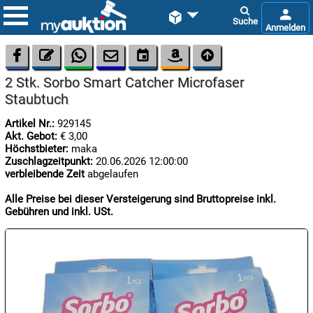









2 Stk. Sorbo Smart Catcher Microfaser
Staubtuch
Artikel Nr.:
929145
Akt. Gebot:
€ 3,00
Höchstbieter:
maka
Zuschlagzeitpunkt:
20.06.2026 12:00:00

verbleibende Zeit
abgelaufen
08.08:
1€
Alle Preise bei dieser Versteigerung sind Bruttopreise inkl.
Megaabverkauf
Gebühren und inkl. USt.

08.08:

08.08: