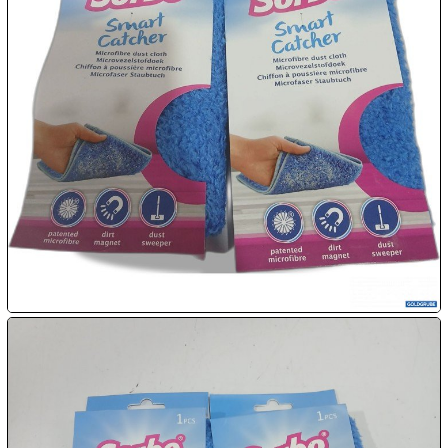

09.08:
Chips
Blitzaktion

09.08:

09.08:

09.08:
10.08: