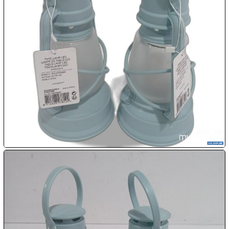

07.08:
08.08:
1€
Megaabverkauf
08.08:
08.08:
09.08:
09.08: