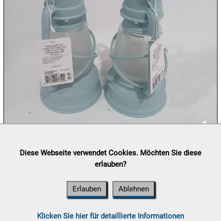
09.08:
10.08:
10.08:
10.08:
Lieferung:
Abholung, Versand durch
post.at

Diese Webseite verwendet Cookies. Möchten Sie diese
(⛟ Versandkostenübersicht)
erlauben?
10.08:
Zahlung:
Vorabüberweisung, Barzahlung, Bankomat, Kreditkarte
(vor Ort)
Erlauben
Ablehnen
11.08:
Klicken Sie hier für detaillierte Informationen