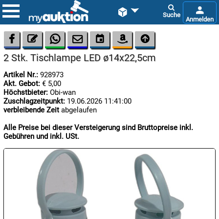









2 Stk. Tischlampe LED ø14x22,5cm
Artikel Nr.:
928973
Akt. Gebot:
€ 5,00
Höchstbieter:
Obi-wan
Zuschlagzeitpunkt:
19.06.2026 11:41:00
verbleibende Zeit
abgelaufen

06.08:
Alle Preise bei dieser Versteigerung sind Bruttopreise inkl.
Gebühren und inkl. USt.

07.08:

07.08: