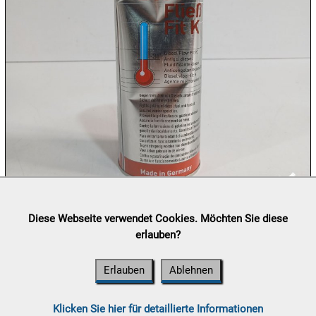
10.08:
10.08:
11.08:
11.08:
Lieferung:
Abholung, Versand durch
post.at

Diese Webseite verwendet Cookies. Möchten Sie diese

(⛟ Versandkostenübersicht)
11.08:
erlauben?
Chips
Zahlung:
Vorabüberweisung, Barzahlung, Bankomat, Kreditkarte
Aktion
(vor Ort)
Erlauben
Ablehnen

11.08:
Milky
Klicken Sie hier für detaillierte Informationen