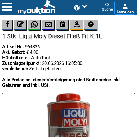









1 Stk. Liqui Moly Diesel Fließ Fit K 1L
Artikel Nr.:
964336
Akt. Gebot:
€ 4,00
Höchstbieter:
AntoToni
Zuschlagzeitpunkt:
20.06.2026 16:05:00
verbleibende Zeit
abgelaufen

08.08:
Alle Preise bei dieser Versteigerung sind Bruttopreise inkl.
1€
Gebühren und inkl. USt.
Megaabverkauf

08.08:

09.08: