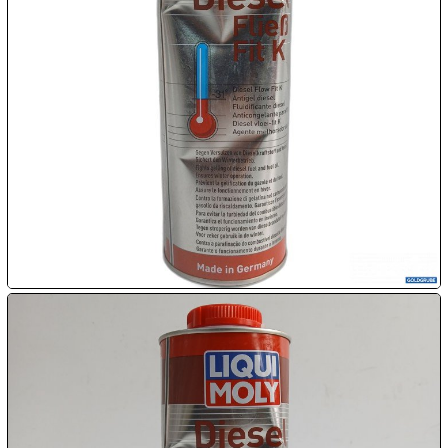
Chips
Blitzaktion

09.08:

09.08:

09.08:
10.08:
10.08: