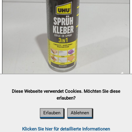
10.08:
10.08:
10.08:
10.08:
Lieferung:
Abholung, Versand durch
post.at

11.08:
Diese Webseite verwendet Cookies. Möchten Sie diese
(⛟ Versandkostenübersicht)
erlauben?
Zahlung:
Vorabüberweisung, Barzahlung, Bankomat, Kreditkarte
(vor Ort)
11.08:
Erlauben
Ablehnen
Klicken Sie hier für detaillierte Informationen