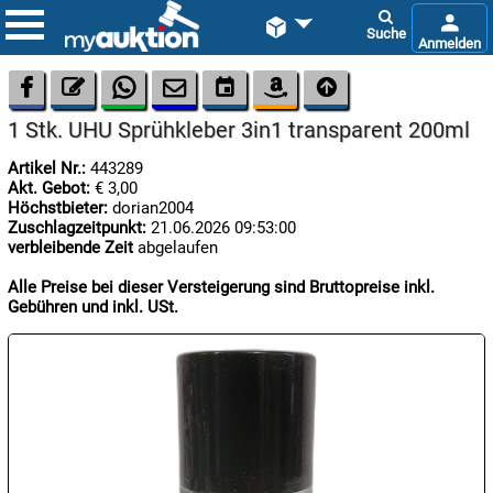









1 Stk. UHU Sprühkleber 3in1 transparent 200ml
Artikel Nr.:
443289
Akt. Gebot:
€ 3,00
Höchstbieter:
dorian2004
Zuschlagzeitpunkt:
21.06.2026 09:53:00
verbleibende Zeit
abgelaufen

07.08:
Alle Preise bei dieser Versteigerung sind Bruttopreise inkl.
Gebühren und inkl. USt.

07.08:

07.08: