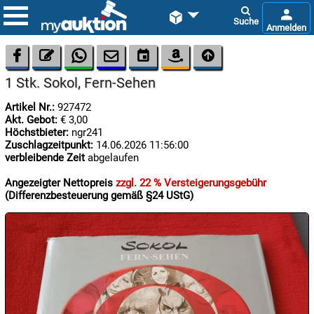









1 Stk. Sokol, Fern-Sehen
Artikel Nr.:
927472
Akt. Gebot:
€ 3,00
Höchstbieter:
ngr241
Zuschlagzeitpunkt:
14.06.2026 11:56:00
verbleibende Zeit
abgelaufen

08.08:
Angezeigter Nettopreis
zzgl. 22 % Versteigerungsgebühr
1€
(Differenzbesteuerung gemäß §24 UStG)
Megaabverkauf

08.08:

09.08: