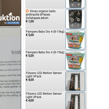

Xmas organic balls
anthracite 6Pieces
2x3shapes ø6cm
€ 1,00
Pampers Baby Dry 4 (8-15kg)
€ 5,00
Pampers Baby Dry 4 (8-15kg)
€ 5,00
Filiyano LED Motion Sensor
Light 3Pack
€ 4,00
Filiyano LED Motion Sensor
Light 3Pack
€ 4,00