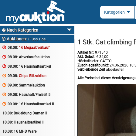
Nach Kategorien

Auktionen:

11359 Pos.
1 Stk. Cat climbin

08.08:
1€ Megaabverkauf
Artikel Nr.:
971540
Akt. Gebot:
€ 34,00

08.08:
Abverkaufsauktion
Höchstbieter:
GATTO
Zuschlagzeitpunkt:
24.06.2026 10:

08.08:
1€ Haushaltsartikel
verbleibende Zeit
abgelaufen

09.08:
Chips Blitzaktion
Alle Preise bei dieser Versteigerung 

09.08:
Sammelauktion

09.08:
Haushalt/Freizeit 5

09.08:
1€ Haushaltsartikel II
10.08:
Bekleidung Damen II
10.08:
Haushaltsartikel III
10.08:
1€ MHD Ware