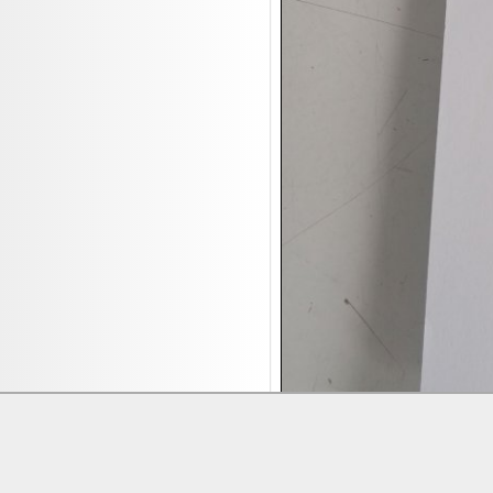
17.08:
Brillen/Sonnenbrillen
18.08:
Victoria Schmuck
18.08:
Juan Carlos Callejas Garzon
Leinwand Bilder
18.08:
Nordgreen Uhren
18.08:
Alavya Home Kinderzubehör
18.08:
Brillen Auktion
18.08:
Oval Vodka
18.08:
Etnia Eyewear Brillen
18.08:
Equest Pferdezubehör
18.08:
Haushalt/Freizeit 4
18.08:
Bilder Auktion
19.08:
Gisela Unterwäsche
19.08:
Reifen Abverkauf
Lieferung:
Abholung, Versand durc
19.08:
Rapid Wien Trikots
Zahlung:
Vorabüberweisung, Barzahl