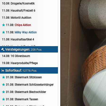
10.08:
Drogerie/Kosmetik
11.08:
Haushalt/Freizeit 6
11.08:
Motoröl Auktion

11.08:
Chips Aktion

11.08:
Milky Way Aktion
11.08:
Haushaltsartikel 4
11.08:
Haushalt/Freizeit 7
Versteigerungen:

208 Pos.
12.08:
Sammelauktion
14.08:
1€ Olivenbaum
12.08:
Arbeitshandschuhe
19.08:
Haarprodukte/Pflege
12.08:
Pralinen Auktion
Sofortkauf:

12776 Pos.
12.08:
Haushalt/Freizeit

31.08:
Steiermark Sitzkissen
12.08:
Haushaltsartikel 5

31.08:
Steiermark Schlüsselanhänger
13.08:
1€ Totalabverkauf

31.08:
Steiermark Blechschilder
13.08:
Haushalt/Freizeit II

31.08:
Steiermark Tassen
13.08:
Haushaltsartikel 6