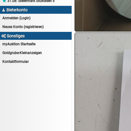

31.08:
Steiermark Sitzkissen II
14.08:
Tiernahrung/Zubehör
Bieterkonto

14.08:
1€ Totalabverkauf
Anmelden (Login)
14.08:
Haushaltsartikel 7
Neues Konto (registrieren)
15.08:
Lebensmittel/Wein
Sonstiges

15.08:
Drogerie/Kosmetik
myAuktion Startseite
15.08:
Haushaltsartikel 8
Goldgrube-Kleinanzeigen
16.08:
Haushalt/Freizeit III
Kontaktformular
16.08:
Atelier Imperial Schmuck
16.08:
Haushaltsartikel
16.08:
Haushaltsartikel II
17.08:
New One Schmuck
17.08:
1€ Totalabverkauf
17.08:
Moon Nagellack
17.08:
Abverkaufsauktion
17.08:
Batterien Auktion