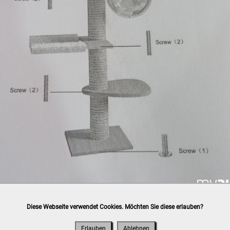
Diese Webseite verwendet Cookies. Möchten Sie diese erlauben?
h
post.at
(⛟ Versandkostenübersicht)

ung, Bankomat, Kreditkarte (vor Ort)
Erlauben
Ablehnen