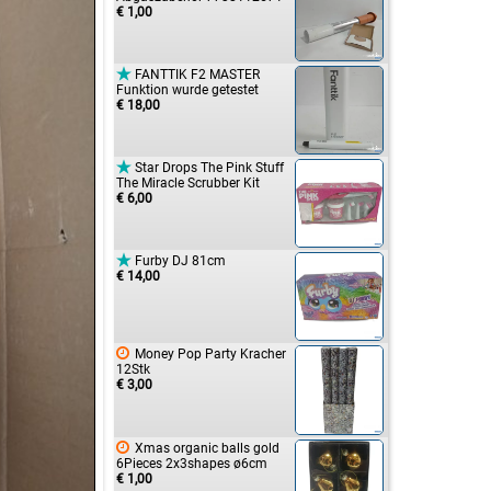
€ 1,00

FANTTIK F2 MASTER
Funktion wurde getestet
€ 18,00

Star Drops The Pink Stuff
The Miracle Scrubber Kit
€ 6,00

Furby DJ 81cm
€ 14,00

Money Pop Party Kracher
12Stk
€ 3,00

Xmas organic balls gold
6Pieces 2x3shapes ø6cm
€ 1,00