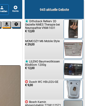


945 aktuelle Gebote

Orthoback ReNerv 3D


Gezielte NMES Therapie bei
Neuropathie VNM-1031
€ 12,00
MOMCOZY M6 Mobile Style
€ 29,00

LILENO Baumwollkissen
80x80cm 1200g
€ 12,00

Dusch WC HB-L02U-GE
€ 9,00

Bosch Kamin
Abgaszubehör 7738112571