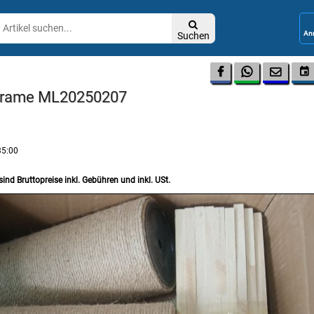

Suchen




g frame ML20250207
35:00
sind Bruttopreise inkl. Gebühren und inkl. USt.