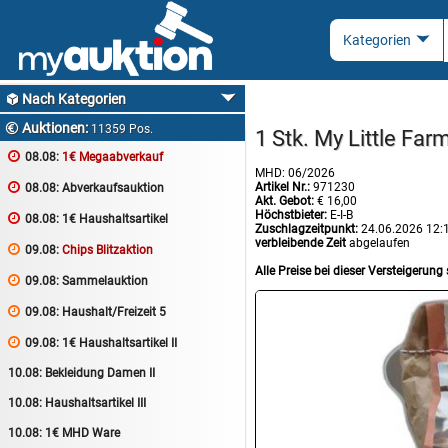
Nach Kategorien

Auktionen:

11359 Pos.
1 Stk. My Little Fa

08.08:
1€ Megaabverkauf
MHD: 06/2026
Artikel Nr.:
971230

08.08:
Abverkaufsauktion
Akt. Gebot:
€ 16,00
Höchstbieter:
E-I-B

08.08:
1€ Haushaltsartikel
Zuschlagzeitpunkt:
24.06.2026 12:
verbleibende Zeit
abgelaufen

09.08:
Chips Blitzaktion
Alle Preise bei dieser Versteigerung 

09.08:
Sammelauktion

09.08:
Haushalt/Freizeit 5

09.08:
1€ Haushaltsartikel II
10.08:
Bekleidung Damen II
10.08:
Haushaltsartikel III
10.08:
1€ MHD Ware