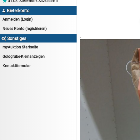

31.08:
Steiermark Sitzkissen II
14.08:
Tiernahrung/Zubehör
Bieterkonto

14.08:
1€ Totalabverkauf
Anmelden (Login)
14.08:
Haushaltsartikel 7
Neues Konto (registrieren)
15.08:
Lebensmittel/Wein
Sonstiges

15.08:
Drogerie/Kosmetik
myAuktion Startseite
15.08:
Haushaltsartikel 8
Goldgrube-Kleinanzeigen
16.08:
Haushalt/Freizeit III
Kontaktformular
16.08:
Atelier Imperial Schmuck
16.08:
Haushaltsartikel
16.08:
Haushaltsartikel II
17.08:
New One Schmuck
17.08:
1€ Totalabverkauf
17.08:
Moon Nagellack
17.08:
Abverkaufsauktion
17.08:
Batterien Auktion