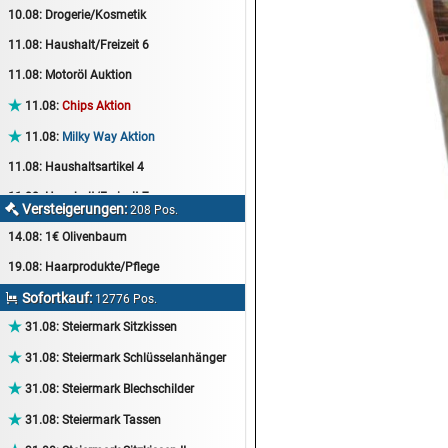
10.08:
Drogerie/Kosmetik
11.08:
Haushalt/Freizeit 6
11.08:
Motoröl Auktion

11.08:
Chips Aktion

11.08:
Milky Way Aktion
11.08:
Haushaltsartikel 4
11.08:
Haushalt/Freizeit 7
Versteigerungen:

208 Pos.
12.08:
Sammelauktion
14.08:
1€ Olivenbaum
12.08:
Arbeitshandschuhe
19.08:
Haarprodukte/Pflege
12.08:
Pralinen Auktion
Sofortkauf:

12776 Pos.
12.08:
Haushalt/Freizeit

31.08:
Steiermark Sitzkissen
12.08:
Haushaltsartikel 5

31.08:
Steiermark Schlüsselanhänger
13.08:
1€ Totalabverkauf

31.08:
Steiermark Blechschilder
13.08:
Haushalt/Freizeit II

31.08:
Steiermark Tassen
13.08:
Haushaltsartikel 6