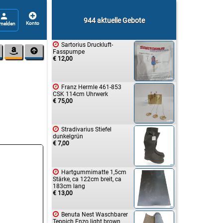


944 aktuelle Gebote

Sartorius Druckluft-


Fasspumpe
€ 12,00

Franz Hermle 461-853
CSK 114cm Uhrwerk
€ 75,00

Stradivarius Stiefel
dunkelgrün
€ 7,00

Hartgummimatte 1,5cm
Stärke, ca 122cm breit, ca
183cm lang
€ 13,00

Benuta Nest Waschbarer
Teppich Enzo light brown