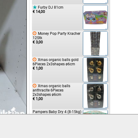

Furby DJ 81cm
€ 14,00

Money Pop Party Kracher
12Stk
€ 3,00

Xmas organic balls gold
6Pieces 2x3shapes ø6cm
€ 1,00

Xmas organic balls
anthracite 6Pieces
2x3shapes ø6cm
€ 1,00
Pampers Baby Dry 4 (8-15kg)
€ 5,00