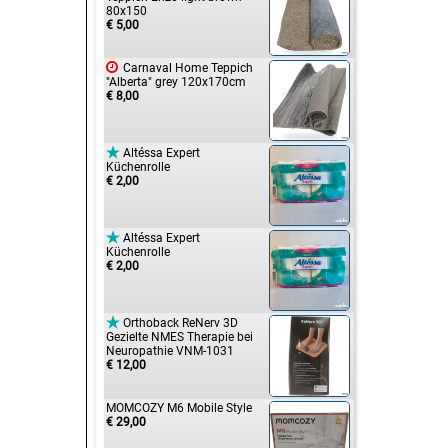
80x150
€ 5,00

Carnaval Home Teppich
"Alberta" grey 120x170cm
€ 8,00

Altéssa Expert
Küchenrolle
€ 2,00

Altéssa Expert
Küchenrolle
€ 2,00

Orthoback ReNerv 3D
Gezielte NMES Therapie bei
Neuropathie VNM-1031
€ 12,00
MOMCOZY M6 Mobile Style
€ 29,00