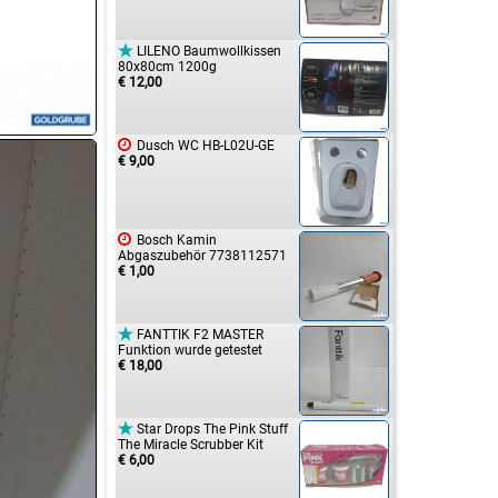

LILENO Baumwollkissen
80x80cm 1200g
€ 12,00

Dusch WC HB-L02U-GE
€ 9,00

Bosch Kamin
Abgaszubehör 7738112571
€ 1,00

FANTTIK F2 MASTER
Funktion wurde getestet
€ 18,00

Star Drops The Pink Stuff
The Miracle Scrubber Kit
€ 6,00