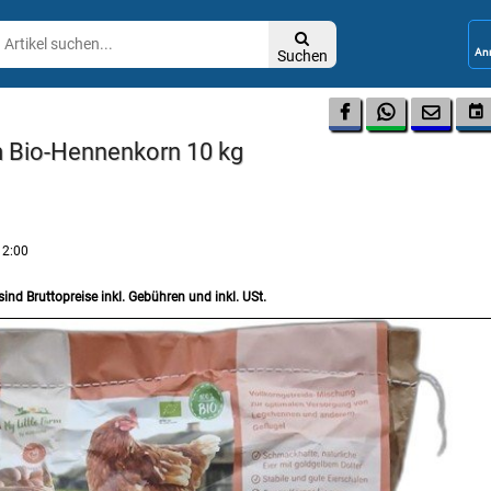

Suchen




rm Bio-Hennenkorn 10 kg
12:00
sind Bruttopreise inkl. Gebühren und inkl. USt.