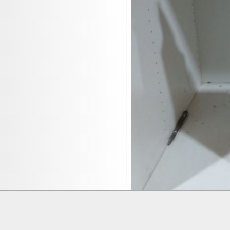
17.08:
Brillen/Sonnenbrillen
18.08:
Victoria Schmuck
18.08:
Juan Carlos Callejas Garzon
Leinwand Bilder
18.08:
Nordgreen Uhren
18.08:
Alavya Home Kinderzubehör
18.08:
Brillen Auktion
18.08:
Oval Vodka
18.08:
Etnia Eyewear Brillen
18.08:
Equest Pferdezubehör
18.08:
Haushalt/Freizeit 4
18.08:
Bilder Auktion
19.08:
Gisela Unterwäsche
19.08:
Reifen Abverkauf
19.08:
Rapid Wien Trikots
Lieferung:
Abholung, Versand durc
Zahlung:
Vorabüberweisung, Barzahl