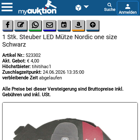









1 Stk. Steuber LED Mütze Nordic one size
Schwarz
Artikel Nr.:
523302
Akt. Gebot:
€ 4,00
Höchstbieter:
tihitihac1
Zuschlagzeitpunkt:
24.06.2026 13:35:00

verbleibende Zeit
abgelaufen
07.08:
Alle Preise bei dieser Versteigerung sind Bruttopreise inkl.
Gebühren und inkl. USt.

07.08:

08.08: