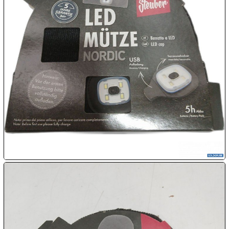
1€
Megaabverkauf

08.08:

08.08:
09.08:
09.08:
09.08:
10.08: