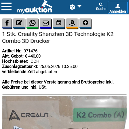









1 Stk. Creality Shenzhen 3D Technologie K2
Combo 3D Drucker
Artikel Nr.:
971476
Akt. Gebot:
€ 440,00
Höchstbieter:
ICCH
Zuschlagzeitpunkt:
25.06.2026 10:35:00

verbleibende Zeit
abgelaufen
06.08:
Alle Preise bei dieser Versteigerung sind Bruttopreise inkl.
Gebühren und inkl. USt.

06.08:

06.08: