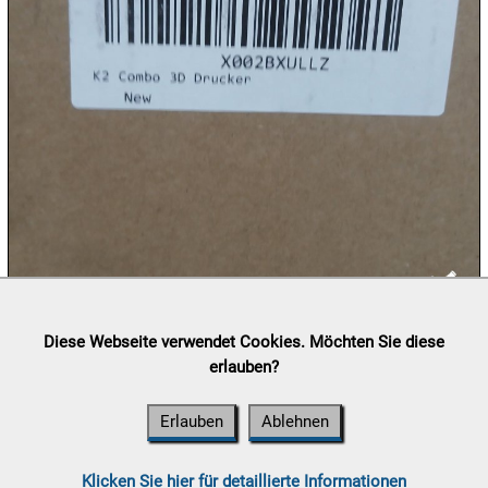
12.08:
12.08:
€ 5,00
12.08:
12.08:
13.08:
Lieferung:
Abholung, Versand durch
post.at

Diese Webseite verwendet Cookies. Möchten Sie diese
13.08:
(⛟ Versandkostenübersicht)
erlauben?
Zahlung:
Vorabüberweisung, Barzahlung, Bankomat, Kreditkarte
(vor Ort)
Erlauben
Ablehnen
13.08:
Klicken Sie hier für detaillierte Informationen