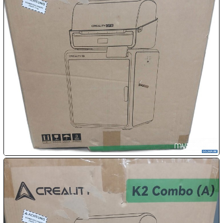

07.08:

07.08:

07.08:
08.08:
1€
Megaabverkauf
08.08:
08.08: