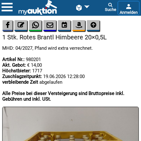









1 Stk. Rotes Brantl Himbeere 20×0,5L
MHD: 04/2027, Pfand wird extra verrechnet.
Artikel Nr.:
980201
Akt. Gebot:
€ 14,00
Höchstbieter:
1717
Zuschlagzeitpunkt:
19.06.2026 12:28:00

09.08:
verbleibende Zeit
abgelaufen
Chips
Blitzaktion
Alle Preise bei dieser Versteigerung sind Bruttopreise inkl.
Gebühren und inkl. USt.

09.08:

09.08: