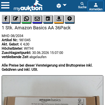









1 Stk. Amazon Basics AA 36Pack
MHD 08/2034
Artikel Nr.:
981045
Akt. Gebot:
€ 4,00
Höchstbieter:
WITHI
Zuschlagzeitpunkt:
30.06.2026 15:07:00
verbleibende Zeit
abgelaufen

06.08:
Alle Preise bei dieser Versteigerung sind Bruttopreise inkl.
Gebühren und inkl. USt.

06.08:

06.08: