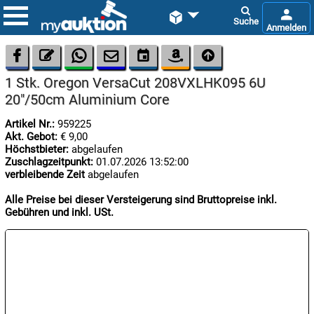









1 Stk. Oregon VersaCut 208VXLHK095 6U
20"/50cm Aluminium Core
Artikel Nr.:
959225
Akt. Gebot:
€ 9,00
Höchstbieter:
abgelaufen
Zuschlagzeitpunkt:
01.07.2026 13:52:00

verbleibende Zeit
abgelaufen
06.08:
Alle Preise bei dieser Versteigerung sind Bruttopreise inkl.
Gebühren und inkl. USt.

06.08:

06.08: