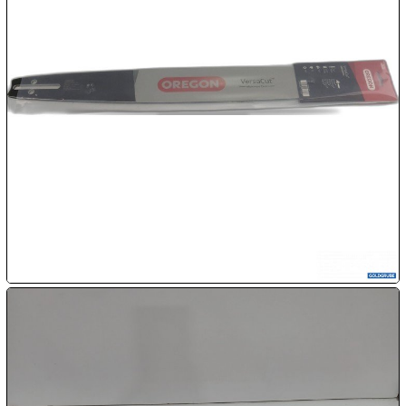

07.08:

07.08:

07.08:
08.08:
1€
Megaabverkauf
08.08:
08.08: