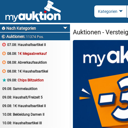
Nach Kategorien

Auktionen - Verstei
Auktionen:

11374 Pos.

07.08:
Haushaltsartikel II

08.08:
1€ Megaabverkauf

08.08:
Abverkaufsauktion

08.08:
1€ Haushaltsartikel

09.08:
Chips Blitzaktion
09.08:
Sammelauktion
09.08:
Haushalt/Freizeit 5
09.08:
1€ Haushaltsartikel II
10.08:
Bekleidung Damen II
10.08:
Haushaltsartikel III