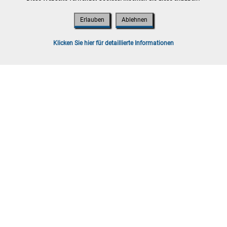
Erlauben
Ablehnen
t 2026
ooskirchen
Klicken Sie hier für detaillierte Informationen
lb von 7 Werktagen, Versand möglich
g sind Bruttopreise inkl. Gebühren und
t 2026
ooskirchen
lb von 7 Werktagen, Versand möglich