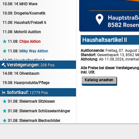
10.08:
1€ MHD Ware
10.08:
Drogerie/Kosmetik
11.08:
Haushalt/Freizeit 6
11.08:
Motoröl Auktion
Haushaltsartikel II

11.08:
Chips Aktion
Auktionsende:
Freitag, 07. August

11.08:
Milky Way Aktion
Standort:
Gewerbepark 13, 8562 M
Abholung:
Ab 11.08.2026, innerha
11.08:
Haushaltsartikel 4
Versteigerungen:

208 Pos.
Alle Preise bei dieser Versteigerun
11.08:
Haushalt/Freizeit 7
inkl. USt.
14.08:
1€ Olivenbaum
12.08:
Sammelauktion
Katalog ansehen
19.08:
Haarprodukte/Pflege
12.08:
Arbeitshandschuhe
Sofortkauf:

12779 Pos.
12.08:
Pralinen Auktion

31.08:
Steiermark Sitzkissen
12.08:
Haushalt/Freizeit

31.08:
Steiermark Schlüsselanhänger
12.08:
Haushaltsartikel 5

31.08:
Steiermark Blechschilder
13.08:
1€ Totalabverkauf

31.08:
Steiermark Tassen
13.08:
Haushalt/Freizeit II