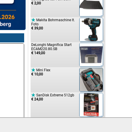
€ 2,00

Makita Bohrmaschine lt.
Foto
€ 39,00
DeLonghi Magnifica Start
ECAM220.80.SB
€ 149,00

Mini Flex
€ 10,00

SanDisk Extreme 512gb
€ 24,00
Rassenkanten Schutz 8stk.
€ 11,00