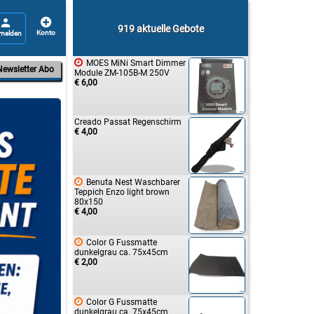


919 aktuelle Gebote

MOES MiNi Smart Dimmer
Newsletter Abo
Module ZM-105B-M 250V
€ 6,00
Creado Passat Regenschirm
€ 4,00

Benuta Nest Waschbarer
Teppich Enzo light brown
80x150
€ 4,00

Color G Fussmatte
dunkelgrau ca. 75x45cm
€ 2,00

Color G Fussmatte
dunkelgrau ca. 75x45cm