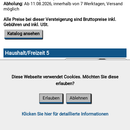
Abholung:
Ab 11.08.2026, innerhalb von 7 Werktagen, Versand
möglich

Alle Preise bei dieser Versteigerung sind Bruttopreise inkl.
10.08:
Gebühren und inkl. USt.
Katalog ansehen

10.08:
Haushalt/Freizeit 5
Auktionsende:
Sonntag, 09.
August 2026

Standort:
Gewerbepark 13,
Diese Webseite verwendet Cookies. Möchten Sie diese
10.08:
8562 Mooskirchen
erlauben?
Abholung:
Ab 11.08.2026,
innerhalb von 7 Werktagen,
Versand möglich
Erlauben
Ablehnen

Alle Preise bei dieser
10.08:
Versteigerung sind
Klicken Sie hier für detaillierte Informationen
Bruttopreise inkl. Gebühren
und inkl. USt.
11.08: