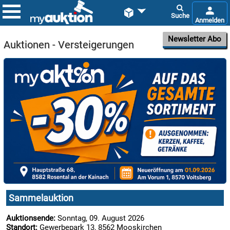


Newsletter Abo
Auktionen - Versteigerungen

09.08:

09.08:
Sammelauktion

09.08:
Auktionsende:
Sonntag, 09. August 2026
Standort:
Gewerbepark 13, 8562 Mooskirchen