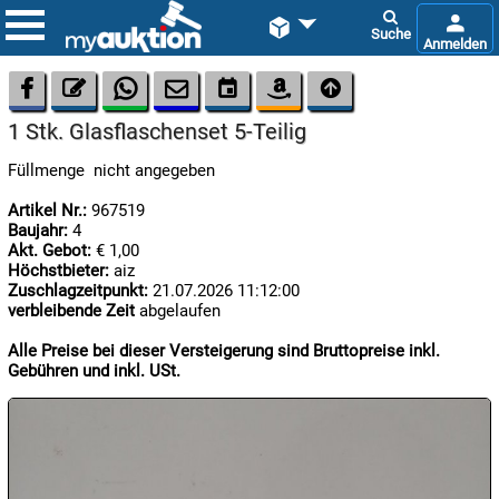









1 Stk. Glasflaschenset 5-Teilig
Füllmenge nicht angegeben
Artikel Nr.:
967519
Baujahr:
4
Akt. Gebot:
€ 1,00
Höchstbieter:
aiz

08.08:
Zuschlagzeitpunkt:
21.07.2026 11:12:00
1€
verbleibende Zeit
abgelaufen
Megaabverkauf
Alle Preise bei dieser Versteigerung sind Bruttopreise inkl.

Gebühren und inkl. USt.
09.08:
Chips
Blitzaktion

09.08: