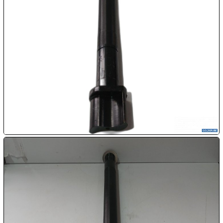

09.08:
Chips
Blitzaktion

09.08:

09.08:

09.08:
10.08: