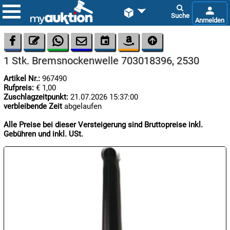









1 Stk. Bremsnockenwelle 703018396, 2530
Artikel Nr.:
967490
Rufpreis:
€ 1,00
Zuschlagzeitpunkt:
21.07.2026 15:37:00
verbleibende Zeit
abgelaufen
Alle Preise bei dieser Versteigerung sind Bruttopreise inkl.

08.08:
Gebühren und inkl. USt.
1€
Megaabverkauf

08.08:

08.08: