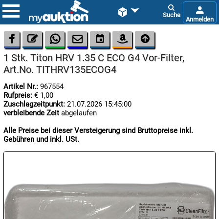









1 Stk. Titon HRV 1.35 C ECO G4 Vor-Filter,
Art.No. TITHRV135ECOG4
Artikel Nr.:
967554
Rufpreis:
€ 1,00
Zuschlagzeitpunkt:
21.07.2026 15:45:00
verbleibende Zeit
abgelaufen

10.08:
Alle Preise bei dieser Versteigerung sind Bruttopreise inkl.
Gebühren und inkl. USt.

10.08:
