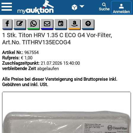









1 Stk. Titon HRV 1.35 C ECO G4 Vor-Filter,
Art.No. TITHRV135ECOG4
Artikel Nr.:
967554
Rufpreis:
€ 1,00
Zuschlagzeitpunkt:
21.07.2026 15:40:00
verbleibende Zeit
abgelaufen

09.08:
Alle Preise bei dieser Versteigerung sind Bruttopreise inkl.
Chips
Gebühren und inkl. USt.
Blitzaktion

09.08:

09.08: