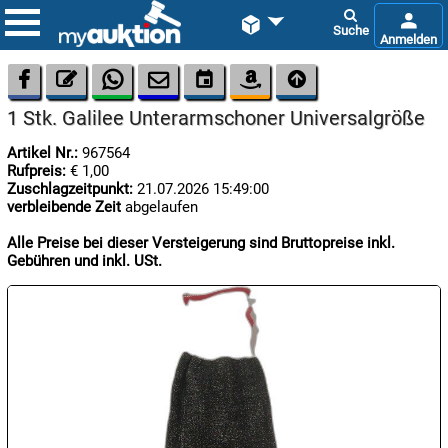









1 Stk. Galilee Unterarmschoner Universalgröße
Artikel Nr.:
967564
Rufpreis:
€ 1,00
Zuschlagzeitpunkt:
21.07.2026 15:49:00
verbleibende Zeit
abgelaufen
Alle Preise bei dieser Versteigerung sind Bruttopreise inkl.

08.08:
Gebühren und inkl. USt.
1€
Megaabverkauf

08.08:

08.08: