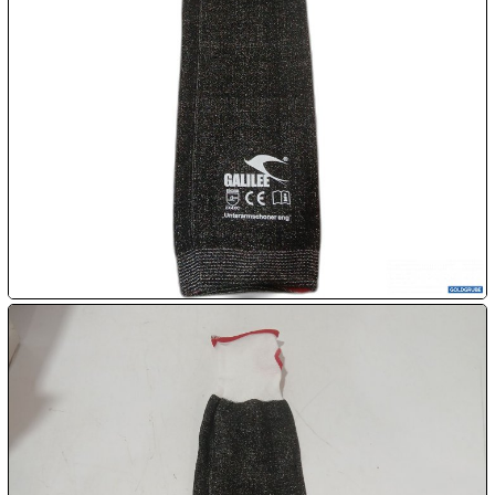

09.08:
Chips
Blitzaktion
09.08:
09.08:
09.08:
10.08:
10.08: