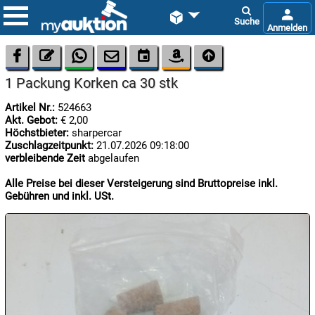









1 Packung Korken ca 30 stk
Artikel Nr.:
524663
Akt. Gebot:
€ 2,00
Höchstbieter:
sharpercar
Zuschlagzeitpunkt:
21.07.2026 09:18:00
verbleibende Zeit
abgelaufen

07.08:
Alle Preise bei dieser Versteigerung sind Bruttopreise inkl.
Gebühren und inkl. USt.

07.08:

07.08: