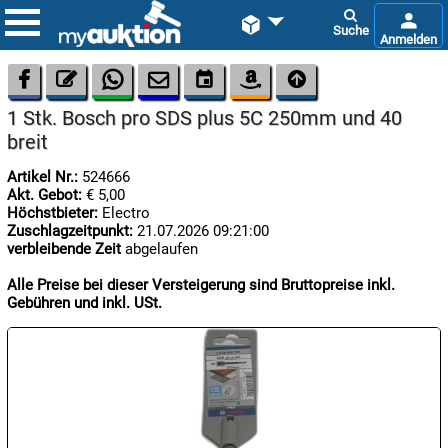









1 Stk. Bosch pro SDS plus 5C 250mm und 40
breit
Artikel Nr.:
524666
Akt. Gebot:
€ 5,00
Höchstbieter:
Electro
Zuschlagzeitpunkt:
21.07.2026 09:21:00

verbleibende Zeit
abgelaufen
09.08:
Chips
Alle Preise bei dieser Versteigerung sind Bruttopreise inkl.
Blitzaktion
Gebühren und inkl. USt.

09.08:

09.08: