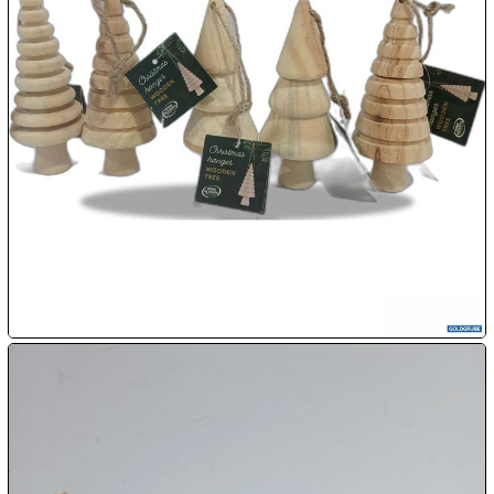

07.08:

07.08:

07.08:
08.08:
1€
Megaabverkauf
08.08:
08.08: