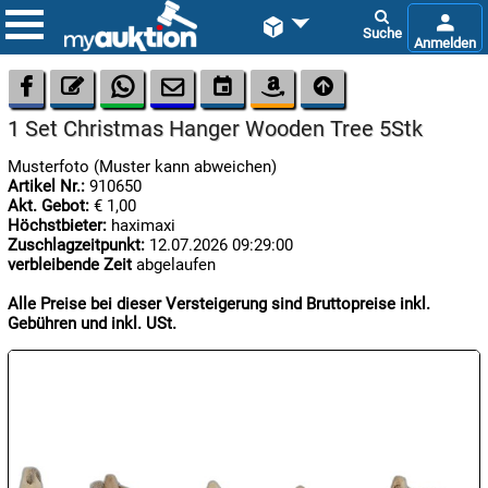









1 Set Christmas Hanger Wooden Tree 5Stk
Musterfoto (Muster kann abweichen)
Artikel Nr.:
910650
Akt. Gebot:
€ 1,00
Höchstbieter:
haximaxi
Zuschlagzeitpunkt:
12.07.2026 09:29:00
verbleibende Zeit
abgelaufen

06.08:
Alle Preise bei dieser Versteigerung sind Bruttopreise inkl.
Gebühren und inkl. USt.

06.08:

06.08: