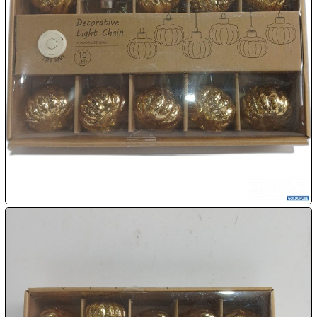

09.08:
Chips
Blitzaktion
09.08:
09.08:
09.08:
10.08:
10.08: