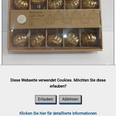
10.08:
10.08:
11.08:
11.08:
Lieferung:
Abholung, Versand durch
post.at

Diese Webseite verwendet Cookies. Möchten Sie diese
(⛟ Versandkostenübersicht)

erlauben?
11.08:
Zahlung:
Vorabüberweisung, Barzahlung, Bankomat, Kreditkarte
Chips
(vor Ort)
Aktion
Erlauben
Ablehnen

11.08:
Klicken Sie hier für detaillierte Informationen