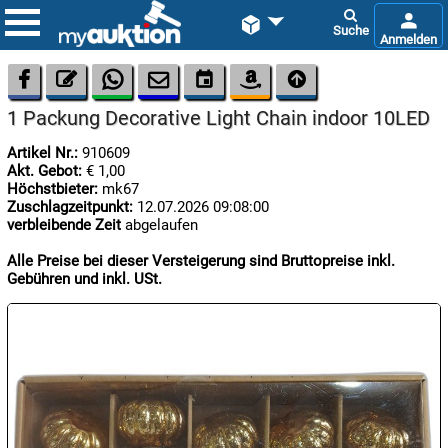









1 Packung Decorative Light Chain indoor 10LED
Artikel Nr.:
910609
Akt. Gebot:
€ 1,00
Höchstbieter:
mk67
Zuschlagzeitpunkt:
12.07.2026 09:08:00
verbleibende Zeit
abgelaufen

08.08:
Alle Preise bei dieser Versteigerung sind Bruttopreise inkl.
1€
Gebühren und inkl. USt.
Megaabverkauf

08.08:

08.08: