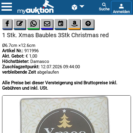









1 Stk. Xmas Baubles 3Stk Christmas red
Ø6.7cm ×12.6cm
Artikel Nr.:
911996
Akt. Gebot:
€ 1,00
Höchstbieter:
Damasco
Zuschlagzeitpunkt:
12.07.2026 09:44:00
verbleibende Zeit
abgelaufen

09.08:
Chips
Alle Preise bei dieser Versteigerung sind Bruttopreise inkl.
Blitzaktion
Gebühren und inkl. USt.

09.08:

09.08: