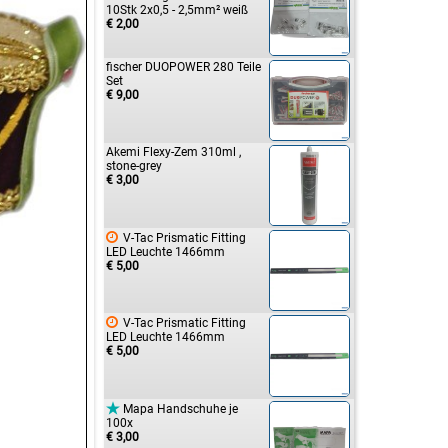
10Stk 2x0,5 - 2,5mm² weiß
€ 2,00
fischer DUOPOWER 280 Teile
Set
€ 9,00
Akemi Flexy-Zem 310ml ,
stone-grey
€ 3,00

V-Tac Prismatic Fitting
LED Leuchte 1466mm
€ 5,00

V-Tac Prismatic Fitting
LED Leuchte 1466mm
€ 5,00

Mapa Handschuhe je
100x
€ 3,00