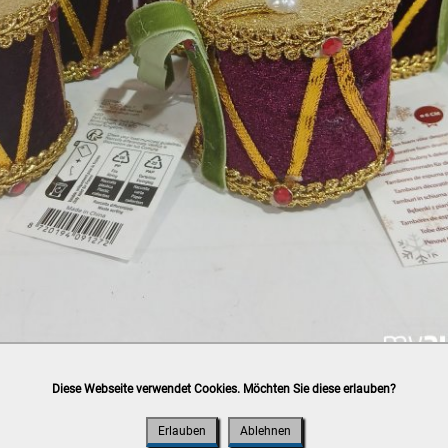
Diese Webseite verwendet Cookies. Möchten Sie diese erlauben?
h
post.at
(⛟ Versandkostenübersicht)

ung, Bankomat, Kreditkarte (vor Ort)
Erlauben
Ablehnen