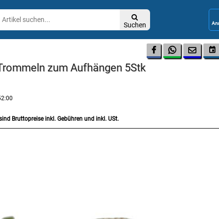

Suchen




 Trommeln zum Aufhängen 5Stk
52:00
sind Bruttopreise inkl. Gebühren und inkl. USt.