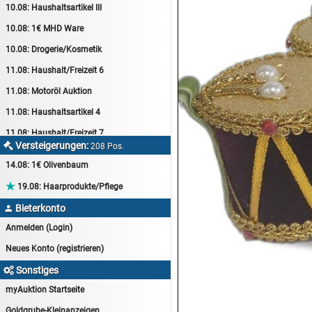
10.08:
Haushaltsartikel III
10.08:
1€ MHD Ware
10.08:
Drogerie/Kosmetik
11.08:
Haushalt/Freizeit 6
11.08:
Motoröl Auktion
11.08:
Haushaltsartikel 4
11.08:
Haushalt/Freizeit 7
Versteigerungen:

208 Pos.
12.08:
Sammelauktion
14.08:
1€ Olivenbaum
12.08:
Arbeitshandschuhe

19.08:
Haarprodukte/Pflege
12.08:
Pralinen Auktion
Bieterkonto

12.08:
Haushalt/Freizeit
Anmelden (Login)
12.08:
Haushaltsartikel 5
Neues Konto (registrieren)
13.08:
1€ Totalabverkauf
Sonstiges

13.08:
Haushalt/Freizeit II
myAuktion Startseite
13.08:
Haushaltsartikel 6
Goldgrube-Kleinanzeigen