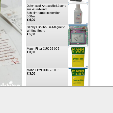
Octenisept Antiseptic Lösung
zur Wund- und
Schleimhautdesinfektion
500ml
€ 6,00
Gabbys Dollhouse Magnetic
Writing Board
€ 5,00
Mann Filter CUK 26 005
€ 3,00
Mann Filter CUK 26 005
€ 3,00
Mahle OC 995 Ölfilter
€ 2,00