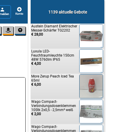


1139 aktuelle Gebote
Austein Diamant Elektrischer


Messer-Schärfer TG2202
€ 28,00
Luxula LED-
Feuchtraumleuchte 150cm
48W 5760lm IP65
€ 4,00
More Zerup Peach Iced Tea
65ml
€ 6,00
Wago Compact-
Verbindungsdosenklemmen
10Stk 2x0,5 - 2,5mm² weiß
€ 2,00
Wago Compact-
Verbindungsdosenklemmen