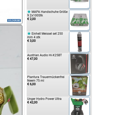

MAPA Handschuhe Größe
9 2x100Stk
€ 2,00

Einhell Meissel set 250
mm 4 stk
€ 3,00
Austrian Audio Hi-X25BT
€ 47,00
Plantura Trauermückenfrei
Neem 75 ml
€ 6,00
Unger Hydro Power Ultra
€ 42,00