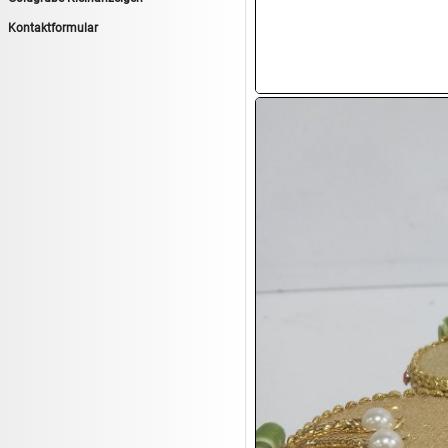
14.08:
Tiernahrung/Zubehör
Kontaktformular
14.08:
1€ Totalabverkauf
14.08:
Haushaltsartikel 7
15.08:
Lebensmittel/Wein
15.08:
Drogerie/Kosmetik
15.08:
Haushaltsartikel 8
16.08:
Haushalt/Freizeit III
16.08:
Atelier Imperial Schmuck
16.08:
Haushaltsartikel
16.08:
Haushaltsartikel II
17.08:
New One Schmuck
17.08:
1€ Totalabverkauf
17.08:
Moon Nagellack
17.08:
Abverkaufsauktion
17.08:
Batterien Auktion