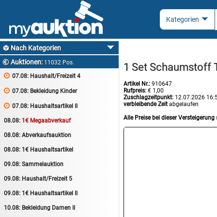
Nach Kategorien

Auktionen:

11032 Pos.
1 Set Schaumstoff

07.08:
Haushalt/Freizeit 4
Artikel Nr.:
910647
Rufpreis:
€ 1,00

07.08:
Bekleidung Kinder
Zuschlagzeitpunkt:
12.07.2026 16:
verbleibende Zeit
abgelaufen

07.08:
Haushaltsartikel II
Alle Preise bei dieser Versteigerung 
08.08:
1€ Megaabverkauf
08.08:
Abverkaufsauktion
08.08:
1€ Haushaltsartikel
09.08:
Sammelauktion
09.08:
Haushalt/Freizeit 5
09.08:
1€ Haushaltsartikel II
10.08:
Bekleidung Damen II