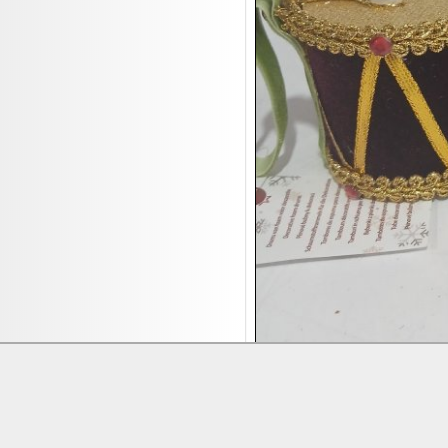
17.08:
Brillen/Sonnenbrillen
18.08:
Victoria Schmuck
18.08:
Juan Carlos Callejas Garzon
Leinwand Bilder
18.08:
Nordgreen Uhren
18.08:
Alavya Home Kinderzubehör
18.08:
Brillen Auktion
18.08:
Oval Vodka
18.08:
Etnia Eyewear Brillen
18.08:
Equest Pferdezubehör
18.08:
Haushalt/Freizeit 4
18.08:
Bilder Auktion

19.08:
Gisela Unterwäsche

19.08:
Reifen Abverkauf
Lieferung:
Abholung, Versand durc
Zahlung:
Vorabüberweisung, Barzahl

19.08:
Rapid Wien Trikots