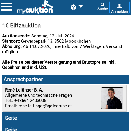


1€ Blitzauktion
Auktionsende:
Sonntag, 12. Juli 2026
Standort:
Gewerbepark 13, 8562 Mooskirchen
Abholung:
Ab 14.07.2026, innerhalb von 7 Werktagen, Versand
möglich
Alle Preise bei dieser Versteigerung sind Bruttopreise inkl.
Gebühren und inkl. USt.

06.08:
Ansprechpartner
René Leitinger B. A.
Allgemeine und technische Fragen

Tel.: +43664 2403005
06.08:
Email:
rene.leitinger
Seite

06.08:
Seite