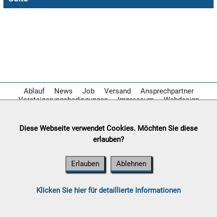

07.08:

07.08:
Ablauf
News
Job
Versand
Ansprechpartner
Versteigerungsbedingungen
Impressum
Webdesign

07.08:
Diese Webseite verwendet Cookies. Möchten Sie diese
erlauben?
08.08:
Erlauben
Ablehnen
1€
Megaabverkauf
08.08:
Klicken Sie hier für detaillierte Informationen
08.08: