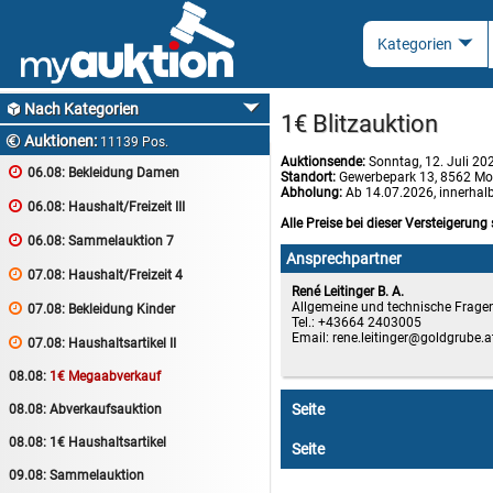
Nach Kategorien

1€ Blitzauktion
Auktionen:

11139 Pos.
Auktionsende:
Sonntag, 12. Juli 20

06.08:
Bekleidung Damen
Standort:
Gewerbepark 13, 8562 Mo
Abholung:
Ab 14.07.2026, innerhal

06.08:
Haushalt/Freizeit III
Alle Preise bei dieser Versteigerung 

06.08:
Sammelauktion 7
Ansprechpartner

07.08:
Haushalt/Freizeit 4
René Leitinger B. A.
Allgemeine und technische Frage

07.08:
Bekleidung Kinder
Tel.: +43664 2403005
Email:
rene.leitinger

07.08:
Haushaltsartikel II
08.08:
1€ Megaabverkauf
Seite
08.08:
Abverkaufsauktion
08.08:
1€ Haushaltsartikel
Seite
09.08:
Sammelauktion