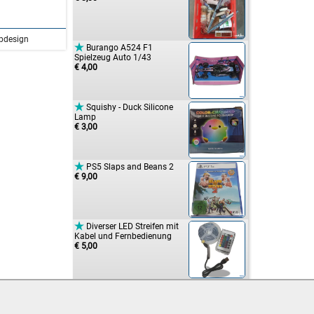
bdesign

Burango A524 F1
Spielzeug Auto 1/43
€ 4,00

Squishy - Duck Silicone
Lamp
€ 3,00

PS5 Slaps and Beans 2
€ 9,00

Diverser LED Streifen mit
Kabel und Fernbedienung
€ 5,00
Rodeo Colorful Light Dancing
Stunt Car
€ 5,00