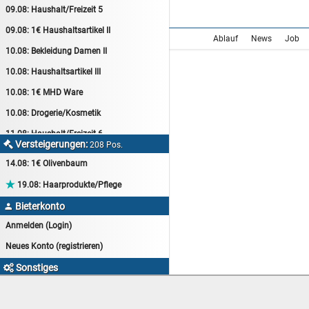
09.08:
Haushalt/Freizeit 5
09.08:
1€ Haushaltsartikel II
Ablauf
News
Job
10.08:
Bekleidung Damen II
10.08:
Haushaltsartikel III
10.08:
1€ MHD Ware
10.08:
Drogerie/Kosmetik
11.08:
Haushalt/Freizeit 6
Versteigerungen:

208 Pos.
11.08:
Motoröl Auktion
14.08:
1€ Olivenbaum
11.08:
Haushaltsartikel 4

19.08:
Haarprodukte/Pflege
11.08:
Haushalt/Freizeit 7
Bieterkonto

12.08:
Sammelauktion
Anmelden (Login)
12.08:
Arbeitshandschuhe
Neues Konto (registrieren)
12.08:
Pralinen Auktion
Sonstiges

12.08:
Haushalt/Freizeit
myAuktion Startseite
12.08:
Haushaltsartikel 5
Goldgrube-Kleinanzeigen