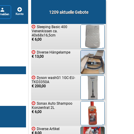


1209 aktuelle Gebote

Sleeping Basic 400
Venenkissen ca.
40x68x16,5cm
€ 6,00

Diverse Hängelampe
€ 13,00

Dyson washG1 1GC-EU-
TKD3350A
€ 200,00

Sonax Auto Shampoo
Konzentrat 2L
€ 6,00

Diverse Artikel
€ 8,00