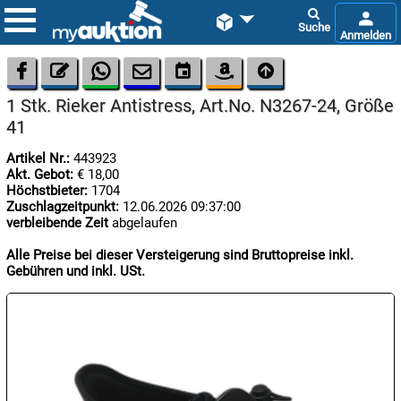









1 Stk. Rieker Antistress, Art.No. N3267-24, Größe
41
Artikel Nr.:
443923
Akt. Gebot:
€ 18,00
Höchstbieter:
1704
Zuschlagzeitpunkt:
12.06.2026 09:37:00

verbleibende Zeit
abgelaufen
06.08:
Alle Preise bei dieser Versteigerung sind Bruttopreise inkl.
Gebühren und inkl. USt.

06.08:

06.08: