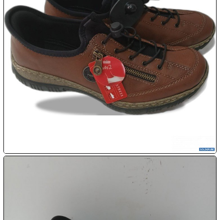

07.08:

07.08:

07.08:
08.08:
1€
Megaabverkauf
08.08:
08.08: