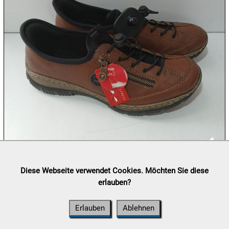
09.08:
09.08:
09.08:
10.08:
Lieferung:
Abholung, Versand durch
post.at

Diese Webseite verwendet Cookies. Möchten Sie diese
(⛟ Versandkostenübersicht)
erlauben?
10.08:
Zahlung:
Vorabüberweisung, Barzahlung, Bankomat, Kreditkarte
(vor Ort)
Erlauben
Ablehnen
10.08: