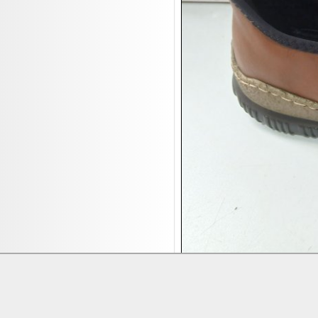
17.08:
Brillen/Sonnenbrillen
18.08:
Victoria Schmuck
18.08:
Juan Carlos Callejas Garzon
Leinwand Bilder
18.08:
Nordgreen Uhren
18.08:
Alavya Home Kinderzubehör
18.08:
Brillen Auktion
18.08:
Oval Vodka
18.08:
Etnia Eyewear Brillen
18.08:
Equest Pferdezubehör
18.08:
Haushalt/Freizeit 4
18.08:
Bilder Auktion
19.08:
Gisela Unterwäsche
19.08:
Reifen Abverkauf
Lieferung:
Abholung, Versand durc
19.08:
Rapid Wien Trikots
Zahlung:
Vorabüberweisung, Barzahl