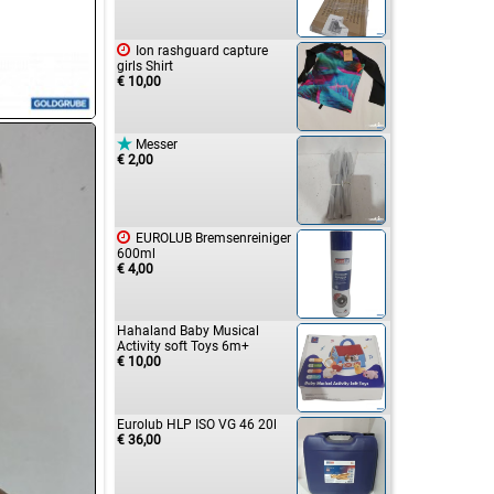

Ion rashguard capture
girls Shirt
€ 10,00

Messer
€ 2,00

EUROLUB Bremsenreiniger
600ml
€ 4,00
Hahaland Baby Musical
Activity soft Toys 6m+
€ 10,00
Eurolub HLP ISO VG 46 20l
€ 36,00