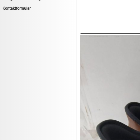
14.08:
Tiernahrung/Zubehör
Kontaktformular
14.08:
1€ Totalabverkauf
14.08:
Haushaltsartikel 7
15.08:
Lebensmittel/Wein
15.08:
Drogerie/Kosmetik
15.08:
Haushaltsartikel 8
16.08:
Haushalt/Freizeit III
16.08:
Atelier Imperial Schmuck
16.08:
Haushaltsartikel
16.08:
Haushaltsartikel II
17.08:
New One Schmuck
17.08:
1€ Totalabverkauf
17.08:
Moon Nagellack
17.08:
Abverkaufsauktion
17.08:
Batterien Auktion