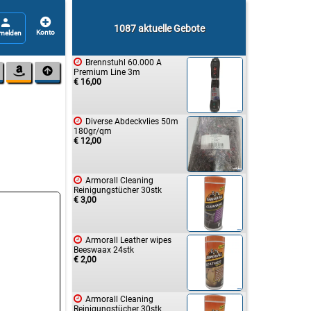


1087 aktuelle Gebote

Brennstuhl 60.000 A


Premium Line 3m
€ 16,00

Diverse Abdeckvlies 50m
180gr/qm
€ 12,00

Armorall Cleaning
Reinigungstücher 30stk
€ 3,00

Armorall Leather wipes
Beeswaax 24stk
€ 2,00

Armorall Cleaning
Reinigungstücher 30stk