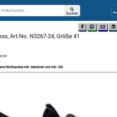

Suchen




ress, Art.No. N3267-24, Größe 41
38:00
sind Bruttopreise inkl. Gebühren und inkl. USt.