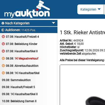
Nach Kategorien

Auktionen:

11425 Pos.
1 Stk. Rieker Antist

07.08:
Haushalt/Freizeit 4
Artikel Nr.:
443924
Akt. Gebot:
€ 18,00

07.08:
Bekleidung Kinder
Höchstbieter:
sl
Zuschlagzeitpunkt:
12.06.2026 09:

07.08:
Haushaltsartikel II
verbleibende Zeit
abgelaufen

08.08:
1€ Megaabverkauf
Alle Preise bei dieser Versteigerung 

08.08:
Abverkaufsauktion

08.08:
1€ Haushaltsartikel
09.08:
Sammelauktion
09.08:
Haushalt/Freizeit 5
09.08:
1€ Haushaltsartikel II
10.08:
Bekleidung Damen II