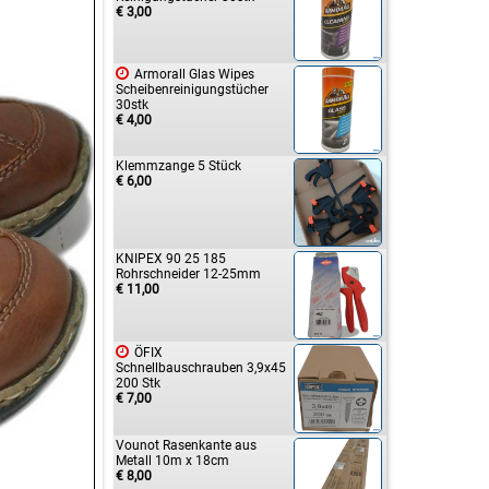
€ 3,00

Armorall Glas Wipes
Scheibenreinigungstücher
30stk
€ 4,00
Klemmzange 5 Stück
€ 6,00
KNIPEX 90 25 185
Rohrschneider 12-25mm
€ 11,00

ÖFIX
Schnellbauschrauben 3,9x45
200 Stk
€ 7,00
Vounot Rasenkante aus
Metall 10m x 18cm
€ 8,00