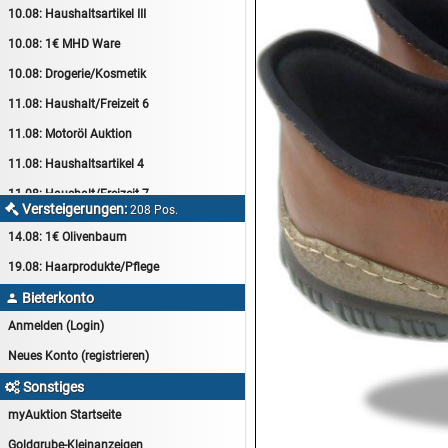
10.08:
Haushaltsartikel III
10.08:
1€ MHD Ware
10.08:
Drogerie/Kosmetik
11.08:
Haushalt/Freizeit 6
11.08:
Motoröl Auktion
11.08:
Haushaltsartikel 4
11.08:
Haushalt/Freizeit 7
Versteigerungen:

208 Pos.
12.08:
Sammelauktion
14.08:
1€ Olivenbaum
12.08:
Arbeitshandschuhe
19.08:
Haarprodukte/Pflege
12.08:
Pralinen Auktion
Bieterkonto

12.08:
Haushalt/Freizeit
Anmelden (Login)
12.08:
Haushaltsartikel 5
Neues Konto (registrieren)
13.08:
1€ Totalabverkauf
Sonstiges

13.08:
Haushalt/Freizeit II
myAuktion Startseite
13.08:
Haushaltsartikel 6
Goldgrube-Kleinanzeigen