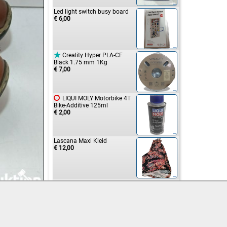
Led light switch busy board
€ 6,00

Creality Hyper PLA-CF
Black 1.75 mm 1Kg
€ 7,00

LIQUI MOLY Motorbike 4T
Bike-Additive 125ml
€ 2,00
Lascana Maxi Kleid
€ 12,00

CASO DESIGN Profi-
Folienbeutel 20x30 cm
€ 7,00