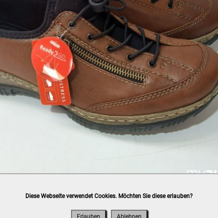
Diese Webseite verwendet Cookies. Möchten Sie diese erlauben?
h
post.at
(⛟ Versandkostenübersicht)

ung, Bankomat, Kreditkarte (vor Ort)
Erlauben
Ablehnen