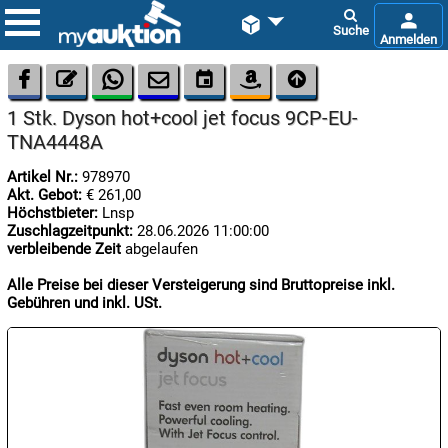









1 Stk. Dyson hot+cool jet focus 9CP-EU-
TNA4448A
Artikel Nr.:
978970
Akt. Gebot:
€ 261,00
Höchstbieter:
Lnsp
Zuschlagzeitpunkt:
28.06.2026 11:00:00

verbleibende Zeit
abgelaufen
08.08:
1€
Alle Preise bei dieser Versteigerung sind Bruttopreise inkl.
Megaabverkauf
Gebühren und inkl. USt.

08.08:

08.08: