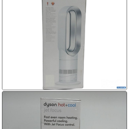

09.08:
Chips
Blitzaktion

09.08:

09.08:

09.08:
10.08: