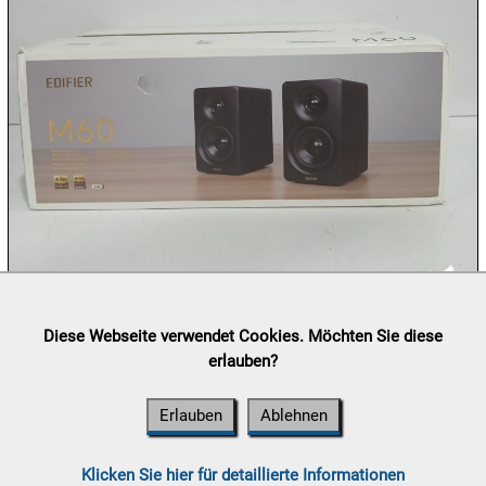
11.08:

11.08:
Chips
Aktion

11.08:
Milky
Way
Aktion
Lieferung:
Abholung, Versand durch
post.at

Diese Webseite verwendet Cookies. Möchten Sie diese
(⛟ Versandkostenübersicht)
11.08:
erlauben?
Zahlung:
Vorabüberweisung, Barzahlung, Bankomat, Kreditkarte
(vor Ort)
Erlauben
Ablehnen
11.08:
Klicken Sie hier für detaillierte Informationen