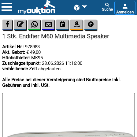









1 Stk. Endifier M60 Multimedia Speaker
Artikel Nr.:
978983
Akt. Gebot:
€ 49,00
Höchstbieter:
MK95
Zuschlagzeitpunkt:
28.06.2026 11:16:00
verbleibende Zeit
abgelaufen

09.08:
Alle Preise bei dieser Versteigerung sind Bruttopreise inkl.
Chips
Gebühren und inkl. USt.
Blitzaktion

09.08:

09.08: