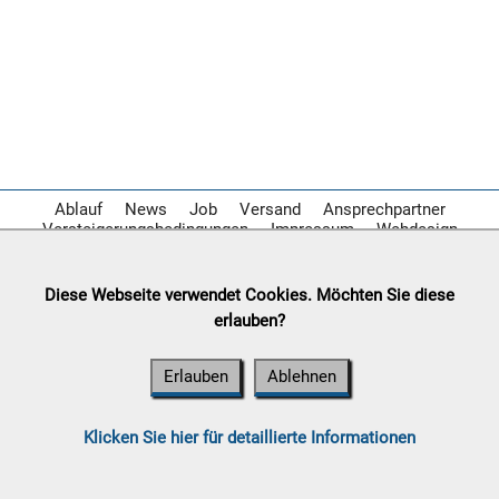

09.08:

10.08:
Ablauf
News
Job
Versand
Ansprechpartner
Versteigerungsbedingungen
Impressum
Webdesign

Diese Webseite verwendet Cookies. Möchten Sie diese
10.08:
erlauben?
Erlauben
Ablehnen

10.08:
Klicken Sie hier für detaillierte Informationen
