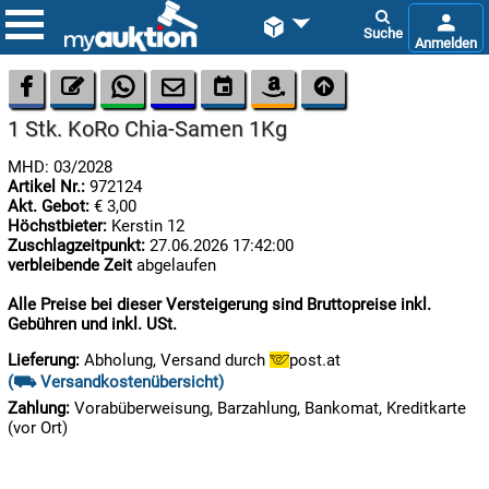









1 Stk. KoRo Chia-Samen 1Kg
MHD: 03/2028
Artikel Nr.:
972124
Akt. Gebot:
€ 3,00
Höchstbieter:
Kerstin 12
Zuschlagzeitpunkt:
27.06.2026 17:42:00
verbleibende Zeit
abgelaufen

09.08:
Chips
Alle Preise bei dieser Versteigerung sind Bruttopreise inkl.
Blitzaktion
Gebühren und inkl. USt.
Lieferung:
Abholung, Versand durch
post.at


09.08:
(⛟ Versandkostenübersicht)
Zahlung:
Vorabüberweisung, Barzahlung, Bankomat, Kreditkarte
(vor Ort)

09.08: