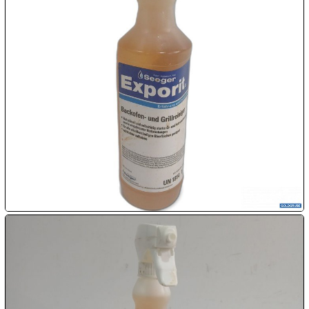

07.08:

07.08:

07.08:
08.08:
1€
Megaabverkauf
08.08:
08.08: