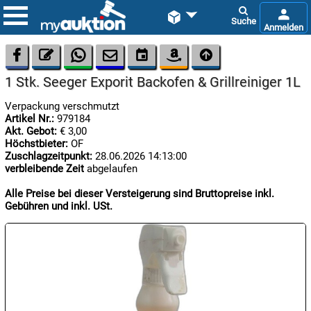









1 Stk. Seeger Exporit Backofen & Grillreiniger 1L
Verpackung verschmutzt
Artikel Nr.:
979184
Akt. Gebot:
€ 3,00
Höchstbieter:
OF
Zuschlagzeitpunkt:
28.06.2026 14:13:00
verbleibende Zeit
abgelaufen

06.08:
Alle Preise bei dieser Versteigerung sind Bruttopreise inkl.
Gebühren und inkl. USt.

06.08:

06.08: