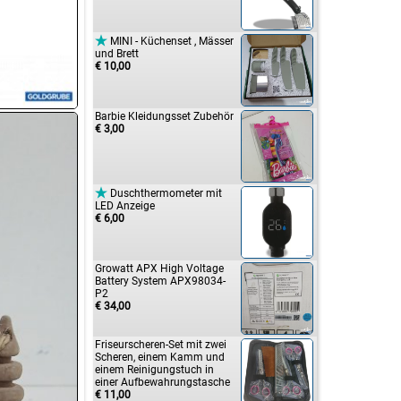

MINI - Küchenset , Mässer
und Brett
€ 10,00
Barbie Kleidungsset Zubehör
€ 3,00

Duschthermometer mit
LED Anzeige
€ 6,00
Growatt APX High Voltage
Battery System APX98034-
P2
€ 34,00
Friseurscheren-Set mit zwei
Scheren, einem Kamm und
einem Reinigungstuch in
einer Aufbewahrungstasche
€ 11,00