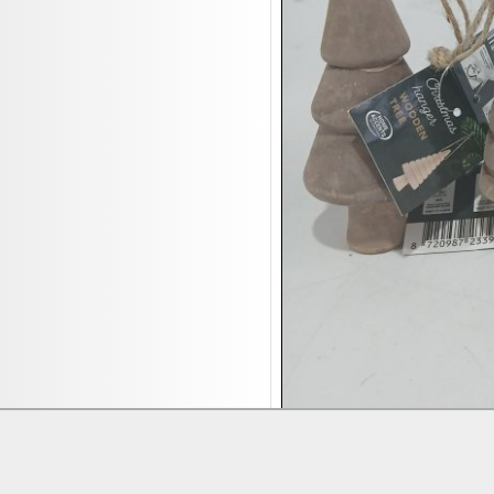
17.08:
Batterien Auktion
17.08:
Brillen/Sonnenbrillen
18.08:
Victoria Schmuck
18.08:
Juan Carlos Callejas Garzon
Leinwand Bilder
18.08:
Nordgreen Uhren
18.08:
Alavya Home Kinderzubehör
18.08:
Brillen Auktion
18.08:
Oval Vodka
18.08:
Etnia Eyewear Brillen
18.08:
Equest Pferdezubehör
18.08:
Haushalt/Freizeit 4
18.08:
Bilder Auktion

19.08:
Gisela Unterwäsche

19.08:
Reifen Abverkauf
Lieferung:
Abholung, Versand durc
Zahlung:
Vorabüberweisung, Barzahl