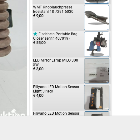
WMF Knoblauchpresse
Edelstahl 18 7291 6030
€ 9,00

Fischbein Portable Bag
Closer ser.nr. 407019F
€ 55,00
LED Mirror Lamp MILO 300
5W
€ 3,00
Filiyano LED Motion Sensor
Light 3Pack
€ 4,00
Filiyano LED Motion Sensor
Light 3Pack
€ 4,00