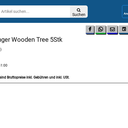

Suchen




nger Wooden Tree 5Stk
)
41:00
sind Bruttopreise inkl. Gebühren und inkl. USt.