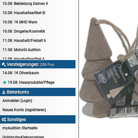
10.08:
Bekleidung Damen II
10.08:
Haushaltsartikel III
10.08:
1€ MHD Ware
10.08:
Drogerie/Kosmetik
11.08:
Haushalt/Freizeit 6
11.08:
Motoröl Auktion
11.08:
Haushaltsartikel 4
Versteigerungen:

208 Pos.
11.08:
Haushalt/Freizeit 7
14.08:
1€ Olivenbaum
12.08:
Sammelauktion

19.08:
Haarprodukte/Pflege
12.08:
Arbeitshandschuhe
Bieterkonto

12.08:
Pralinen Auktion
Anmelden (Login)
12.08:
Haushalt/Freizeit
Neues Konto (registrieren)
12.08:
Haushaltsartikel 5
Sonstiges

13.08:
1€ Totalabverkauf
myAuktion Startseite
13.08:
Haushalt/Freizeit II
Goldgrube-Kleinanzeigen