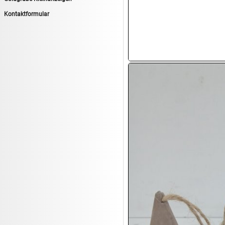
13.08:
Haushaltsartikel 6
Kontaktformular
14.08:
Tiernahrung/Zubehör
14.08:
1€ Totalabverkauf
14.08:
Haushaltsartikel 7
15.08:
Lebensmittel/Wein
15.08:
Drogerie/Kosmetik
15.08:
Haushaltsartikel 8
16.08:
Haushalt/Freizeit III
16.08:
Atelier Imperial Schmuck
16.08:
Haushaltsartikel
16.08:
Haushaltsartikel II
17.08:
New One Schmuck
17.08:
1€ Totalabverkauf
17.08:
Moon Nagellack
17.08:
Abverkaufsauktion