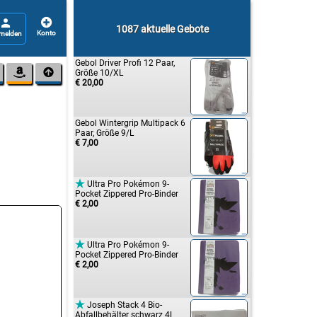


1087 aktuelle Gebote
Gebol Driver Profi 12 Paar,


Größe 10/XL
€ 20,00
Gebol Wintergrip Multipack 6
Paar, Größe 9/L
€ 7,00

Ultra Pro Pokémon 9-
Pocket Zippered Pro-Binder
€ 2,00

Ultra Pro Pokémon 9-
Pocket Zippered Pro-Binder
€ 2,00

Joseph Stack 4 Bio-
Abfallbehälter schwarz 4L