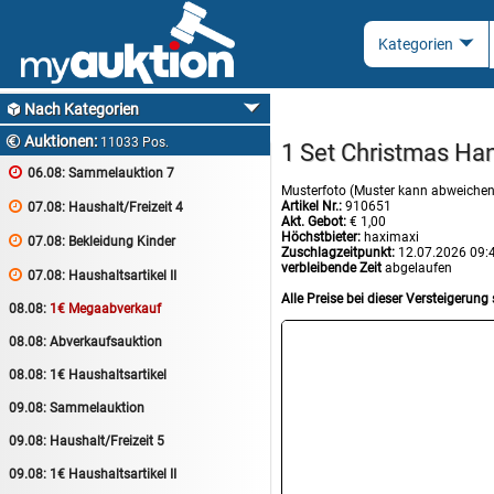
Nach Kategorien

Auktionen:

11033 Pos.
1 Set Christmas Ha

06.08:
Sammelauktion 7
Musterfoto (Muster kann abweichen
Artikel Nr.:
910651

07.08:
Haushalt/Freizeit 4
Akt. Gebot:
€ 1,00
Höchstbieter:
haximaxi

07.08:
Bekleidung Kinder
Zuschlagzeitpunkt:
12.07.2026 09:
verbleibende Zeit
abgelaufen

07.08:
Haushaltsartikel II
Alle Preise bei dieser Versteigerung 
08.08:
1€ Megaabverkauf
08.08:
Abverkaufsauktion
08.08:
1€ Haushaltsartikel
09.08:
Sammelauktion
09.08:
Haushalt/Freizeit 5
09.08:
1€ Haushaltsartikel II