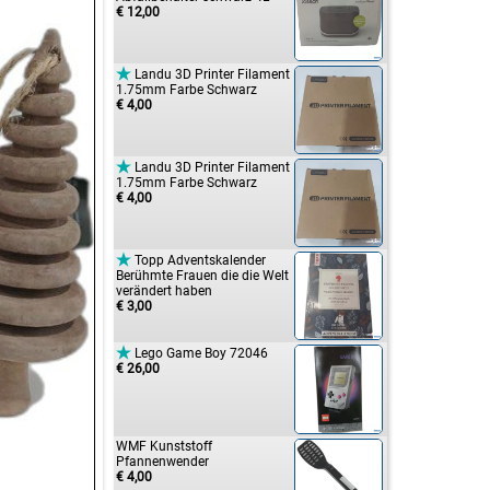
€ 12,00

Landu 3D Printer Filament
1.75mm Farbe Schwarz
€ 4,00

Landu 3D Printer Filament
1.75mm Farbe Schwarz
€ 4,00

Topp Adventskalender
Berühmte Frauen die die Welt
verändert haben
€ 3,00

Lego Game Boy 72046
€ 26,00
WMF Kunststoff
Pfannenwender
€ 4,00