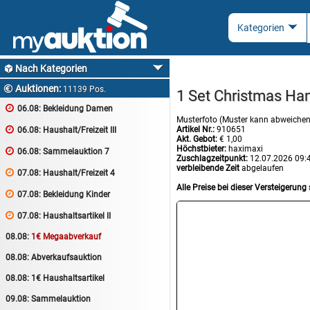
Nach Kategorien

Auktionen:

11139 Pos.
1 Set Christmas Ha

06.08:
Bekleidung Damen
Musterfoto (Muster kann abweichen
Artikel Nr.:
910651

06.08:
Haushalt/Freizeit III
Akt. Gebot:
€ 1,00
Höchstbieter:
haximaxi

06.08:
Sammelauktion 7
Zuschlagzeitpunkt:
12.07.2026 09:
verbleibende Zeit
abgelaufen

07.08:
Haushalt/Freizeit 4
Alle Preise bei dieser Versteigerung 

07.08:
Bekleidung Kinder

07.08:
Haushaltsartikel II
08.08:
1€ Megaabverkauf
08.08:
Abverkaufsauktion
08.08:
1€ Haushaltsartikel
09.08:
Sammelauktion