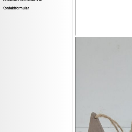
13.08:
1€ Totalabverkauf
Kontaktformular
13.08:
Haushalt/Freizeit II
13.08:
Haushaltsartikel 6
14.08:
Tiernahrung/Zubehör
14.08:
1€ Totalabverkauf
14.08:
Haushaltsartikel 7
15.08:
Lebensmittel/Wein
15.08:
Drogerie/Kosmetik
15.08:
Haushaltsartikel 8
16.08:
Haushalt/Freizeit III
16.08:
Atelier Imperial Schmuck
16.08:
Haushaltsartikel
16.08:
Haushaltsartikel II
17.08:
New One Schmuck
17.08:
1€ Totalabverkauf