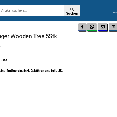

Suchen




nger Wooden Tree 5Stk
)
40:00
sind Bruttopreise inkl. Gebühren und inkl. USt.