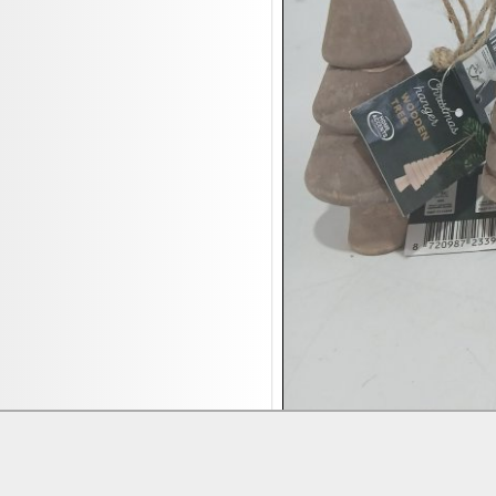
17.08:
Moon Nagellack
17.08:
Abverkaufsauktion
17.08:
Batterien Auktion
17.08:
Brillen/Sonnenbrillen
18.08:
Victoria Schmuck
18.08:
Juan Carlos Callejas Garzon
Leinwand Bilder
18.08:
Nordgreen Uhren
18.08:
Alavya Home Kinderzubehör
18.08:
Brillen Auktion
18.08:
Oval Vodka
18.08:
Etnia Eyewear Brillen
18.08:
Equest Pferdezubehör
18.08:
Haushalt/Freizeit 4
18.08:
Bilder Auktion
Lieferung:
Abholung, Versand durc
Zahlung:
Vorabüberweisung, Barzahl