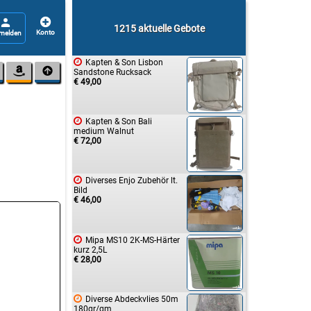


1215 aktuelle Gebote

Kapten & Son Lisbon


Sandstone Rucksack
€ 49,00

Kapten & Son Bali
medium Walnut
€ 72,00

Diverses Enjo Zubehör lt.
Bild
€ 46,00

Mipa MS10 2K-MS-Härter
kurz 2,5L
€ 28,00

Diverse Abdeckvlies 50m
180gr/qm