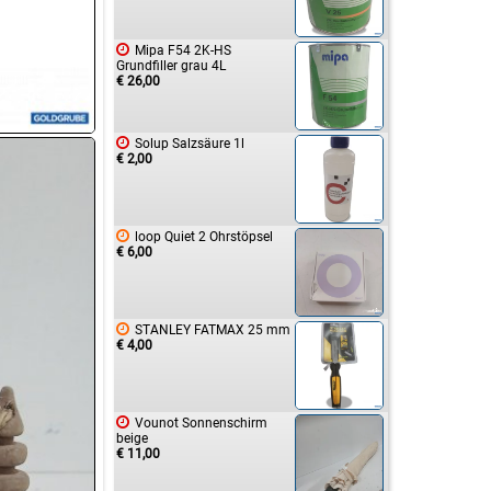

Mipa F54 2K-HS
Grundfiller grau 4L
€ 26,00

Solup Salzsäure 1l
€ 2,00

loop Quiet 2 Ohrstöpsel
€ 6,00

STANLEY FATMAX 25 mm
€ 4,00

Vounot Sonnenschirm
beige
€ 11,00