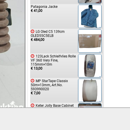
Patagonia Jacke
€ 41,00

LG Oled C5 139cm
OLED55C5ELB
€ 484,00

123Lack Schleifvlies Rolle
VF 360 Very Fine,
115mm×10m
€ 13,00

MP StarTape Classix
50m×13mm, Art.No.
593990020
€ 7,00

Keter Jolly Base Cabinet
€ 16,00