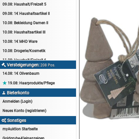
09.08:
Haushalt/Freizeit 5
09.08:
1€ Haushaltsartikel II
10.08:
Bekleidung Damen II
10.08:
Haushaltsartikel III
10.08:
1€ MHD Ware
10.08:
Drogerie/Kosmetik
11.08:
Haushalt/Freizeit 6
Versteigerungen:

208 Pos.
11.08:
Motoröl Auktion
14.08:
1€ Olivenbaum
11.08:
Haushaltsartikel 4

19.08:
Haarprodukte/Pflege
11.08:
Haushalt/Freizeit 7
Bieterkonto

12.08:
Sammelauktion
Anmelden (Login)
12.08:
Arbeitshandschuhe
Neues Konto (registrieren)
12.08:
Pralinen Auktion
Sonstiges

12.08:
Haushalt/Freizeit
myAuktion Startseite
12.08:
Haushaltsartikel 5
Goldgrube-Kleinanzeigen