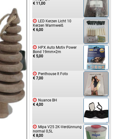
€ 11,00

LED Kerzen Licht 10
Kerzen Warmweiß
€ 6,00

HPX Auto Motiv Power
Bond 19mm×2m
€ 5,00

Penthouse lt Foto
€ 7,00

Nuance BH
€ 4,00

Mipa V25 2K-Verdünnung
normal 0,5L
€ 8,00