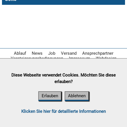

08.08:
1€
Megaabverkauf

08.08:
Ablauf
News
Job
Versand
Ansprechpartner
Versteigerungsbedingungen
Impressum
Webdesign

08.08:
Diese Webseite verwendet Cookies. Möchten Sie diese
erlauben?
09.08:
Erlauben
Ablehnen
09.08:
Klicken Sie hier für detaillierte Informationen
09.08: