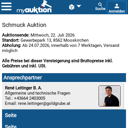


Schmuck Auktion
Auktionsende:
Mittwoch, 22. Juli 2026
Standort:
Gewerbepark 13, 8562 Mooskirchen
Abholung:
Ab 24.07.2026, innerhalb von 7 Werktagen, Versand
möglich
Alle Preise bei dieser Versteigerung sind Bruttopreise inkl.
Gebühren und inkl. USt.

07.08:
Ansprechpartner
René Leitinger B. A.
Allgemeine und technische Fragen

Tel.: +43664 2403005
07.08:
Email:
rene.leitinger
Seite

07.08:
Seite