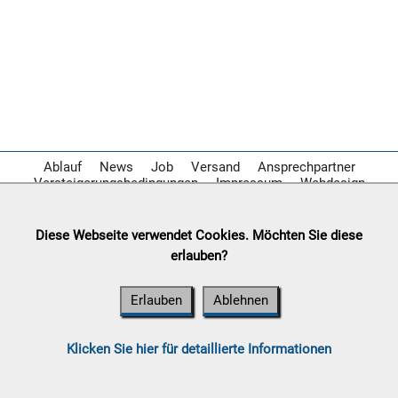

07.08:
08.08:
1€
Megaabverkauf
Ablauf
News
Job
Versand
Ansprechpartner
Versteigerungsbedingungen
Impressum
Webdesign
08.08:
Diese Webseite verwendet Cookies. Möchten Sie diese
08.08:
erlauben?
09.08:
Erlauben
Ablehnen
09.08:
Klicken Sie hier für detaillierte Informationen