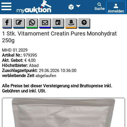









1 Stk. Vitamoment Creatin Pures Monohydrat
250g
MHD 01.2029
Artikel Nr.:
979395
Akt. Gebot:
€ 4,00
Höchstbieter:
Abad

Zuschlagzeitpunkt:
29.06.2026 10:36:00
07.08:
verbleibende Zeit
abgelaufen
Alle Preise bei dieser Versteigerung sind Bruttopreise inkl.
Gebühren und inkl. USt.

07.08:

07.08: