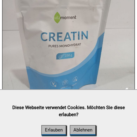
10.08:
10.08:
10.08:
10.08:
11.08:
Lieferung:
Abholung, Versand durch
post.at

Diese Webseite verwendet Cookies. Möchten Sie diese
(⛟ Versandkostenübersicht)
erlauben?
11.08:
Zahlung:
Vorabüberweisung, Barzahlung, Bankomat, Kreditkarte
(vor Ort)
Erlauben
Ablehnen