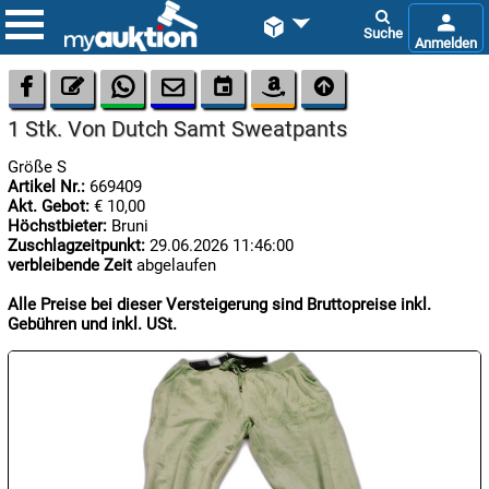









1 Stk. Von Dutch Samt Sweatpants
Größe S
Artikel Nr.:
669409
Akt. Gebot:
€ 10,00
Höchstbieter:
Bruni
Zuschlagzeitpunkt:
29.06.2026 11:46:00
verbleibende Zeit
abgelaufen

09.08:
Alle Preise bei dieser Versteigerung sind Bruttopreise inkl.
Gebühren und inkl. USt.

10.08: